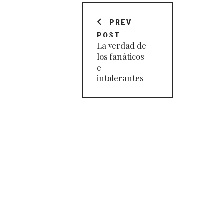
Navegación
de
PREV
POST
entradas
La verdad de
los fanáticos
e
intolerantes