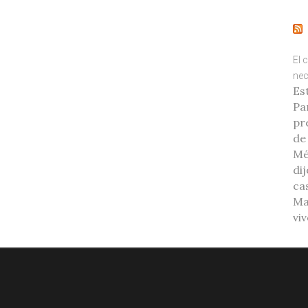
El 
nec
Es
Pa
pr
de
Mé
di
ca
Ma
vi