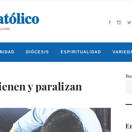
Facebook
Insta
T
NIDAD
DIÓCESIS
ESPIRITUALIDAD
VARIED
Bu
ienen y paralizan
En