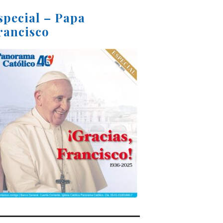
special – Papa
rancisco