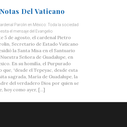
Notas Del Vaticano
cardenal Parolin en México: Toda la sociedad
esita el mensaje del Evangelio
te 5 de agosto, el cardenal Pietro
rolin, Secretario de Estado Vaticano
esidió la Santa Misa en el Santuario
 Nuestra Señora de Guadalupe, en
xico. En su homilía, el Purpurado
jo que, “desde el Tepeyac, desde esta
sita sagrada, María de Guadalupe, la
dre del verdadero Dios por quien se
ve, hoy como ayer, […]