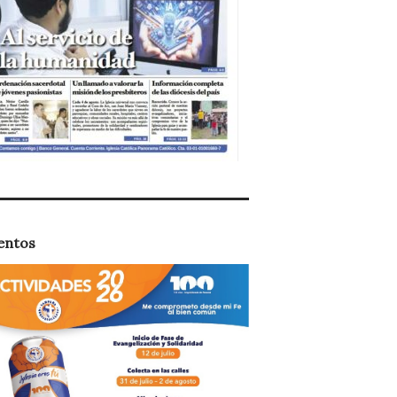
entos