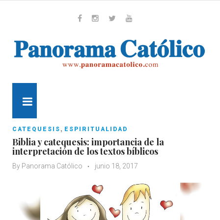
Skip
to
content
Whatsapp
Facebook
Instagram
Twitter
Youtube
MENU
,
CATEQUESIS
ESPIRITUALIDAD
Biblia y catequesis: importancia de la
interpretación de los textos bíblicos
By
Panorama Católico
junio 18, 2017