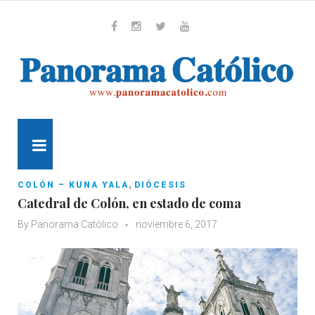
Skip
to
content
Whatsapp
Facebook
Instagram
Twitter
Youtube
MENU
,
COLÓN – KUNA YALA
DIÓCESIS
Catedral de Colón, en estado de coma
By
Panorama Católico
noviembre 6, 2017