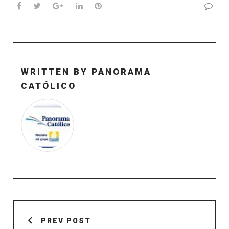
Facebook
Twitter
Google+
LinkedIn
Pinterest
WRITTEN BY
PANORAMA
CATÓLICO
Navegación
de
PREV POST
entradas