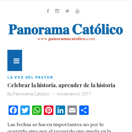
Skip
to
content
Whatsapp
Facebook
Instagram
Twitter
Youtube
MENU
LA VOZ DEL PASTOR
Celebrar la historia, aprender de la historia
By
Panorama Católico
noviembre 6, 2017
Facebook
Twitter
WhatsApp
Pinterest
LinkedIn
Email
Comparti
L
as fechas se hacen importantes no por lo
ocurrido sino por el recuerdo que queda en la