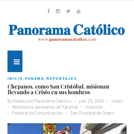
Skip
to
content
Whatsapp
Facebook
Instagram
Twitter
Youtube
MENU
,
,
INICIO
PANAMÁ
REPORTAJES
Chepanos, como San Cristóbal, misionan
llevando a Cristo en sus hombros
By
Redacción Panorama Catolico
julio 23, 2024
chepo
Misioneros Javerianos de Yarumal
misiones
Pastoral de Comunicación
San Cristóbal de Chepo