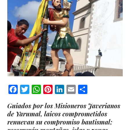
Facebook
Twitter
WhatsApp
Pinterest
LinkedIn
Email
Comparti
Guiados por los Misioneros Javerianos
de Yarumal, laicos comprometidos
renuevan su compromiso bautismal;
recorrerán montañas, islas y zonas