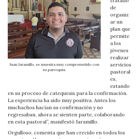
tratado
de
organiz
ar un
plan que
permite
a los
jóvenes
realizar
servicios
Juan Jaramillo, se muestra muy comprometido con
su parroquia.
pastoral
es,
estando
en su proceso de catequesis para la confirmación.
La experiencia ha sido muy positiva. Antes los
muchachos hacían su confirmación y no
regresaban, ahora se sienten parte, colaborando
en esta pastoral”, manifestó Jaramillo.
Orgulloso, comenta que han crecido en todos los