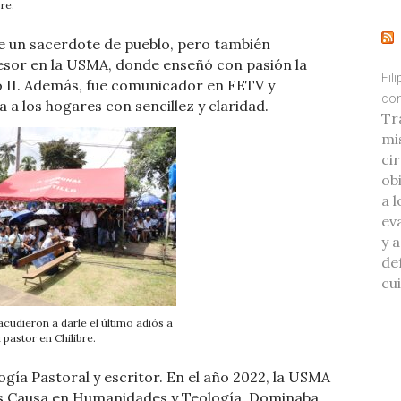
re.
ue un sacerdote de pueblo, pero también
sor en la USMA, donde enseñó con pasión la
Fil
no II. Además, fue comunicador en FETV y
con
ra a los hogares con sencillez y claridad.
Tr
mi
ci
ob
a l
eva
y 
de
cu
 acudieron a darle el último adiós a
 pastor en Chilibre.
gía Pastoral y escritor. En el año 2022, la USMA
ris Causa en Humanidades y Teología. Dominaba