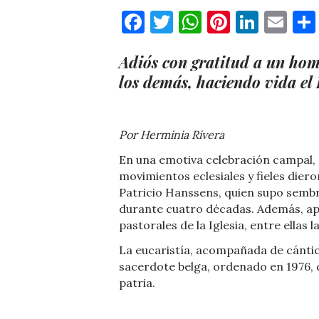
Facebook
Twitter
WhatsApp
Pinteres
Linke
Em
Adiós con gratitud a un homb
los demás, haciendo vida el
Por Herminia Rivera
En una emotiva celebración campal, 
movimientos eclesiales y fieles diero
Patricio Hanssens, quien supo semb
durante cuatro décadas. Además, ap
pastorales de la Iglesia, entre ellas l
La eucaristía, acompañada de cántic
sacerdote belga, ordenado en 1976, qu
patria.