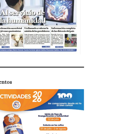
entos