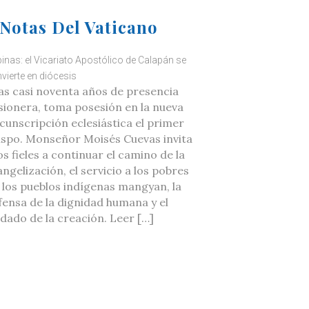
Notas Del Vaticano
ipinas: el Vicariato Apostólico de Calapán se
vierte en diócesis
as casi noventa años de presencia
sionera, toma posesión en la nueva
rcunscripción eclesiástica el primer
ispo. Monseñor Moisés Cuevas invita
os fieles a continuar el camino de la
ngelización, el servicio a los pobres
a los pueblos indígenas mangyan, la
fensa de la dignidad humana y el
idado de la creación. Leer […]