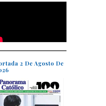
ortada 2 De Agosto De
026