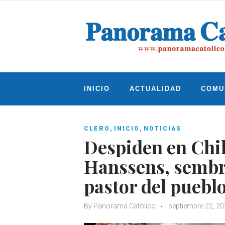
Skip
to
content
INICIO
ACTUALIDAD
COMU
,
,
CLERO
INICIO
NOTICIAS
Despiden en Chil
Hanssens, sembr
pastor del puebl
By
Panorama Católico
septiembre 22, 2