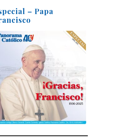
special – Papa
rancisco