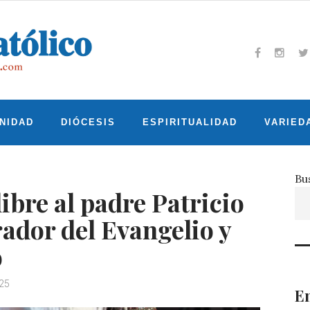
Facebook
Insta
T
NIDAD
DIÓCESIS
ESPIRITUALIDAD
VARIED
Bu
ibre al padre Patricio
ador del Evangelio y
o
025
En