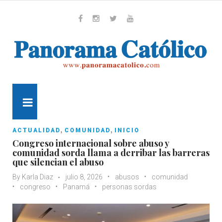
Skip
to
content
Whatsapp
Facebook
Instagram
Twitter
Youtube
MENU
,
,
ACTUALIDAD
COMUNIDAD
INICIO
Congreso internacional sobre abuso y
comunidad sorda llama a derribar las barreras
que silencian el abuso
By
Karla Diaz
julio 8, 2026
abusos
comunidad
congreso
Panamá
personas sordas