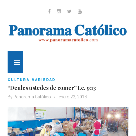
Skip
to
content
Whatsapp
Facebook
Instagram
Twitter
Youtube
MENU
,
CULTURA
VARIEDAD
“Denles ustedes de comer” Lc. 9:13
By
Panorama Católico
enero 22, 2018