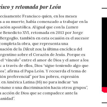
cisco y retomada por León
ecisamente Francisco quien, en los meses
s a su muerte, había comenzado a trabajar en la
ación apostólica. Al igual que con la
Lumen
e Benedicto XVI, retomada en 2013 por Jorge
Bergoglio, también en esta ocasión es el sucesor
completa la obra, que representa una
uación de la
Dilexit nos
, la última encíclica del
rgentino sobre el Corazón de Jesús. Porque es
 el “vínculo” entre el amor de Dios y el amor a los
: a través de ellos, Dios “sigue teniendo algo que
os”, afirma el Papa León. Y recuerda el tema de
ción preferencial” por los pobres, expresión
 en América Latina (16) no para indicar “un
ivismo o una discriminación hacia otros grupos”,
la acción de Dios que se compadece ante la
manidad”.