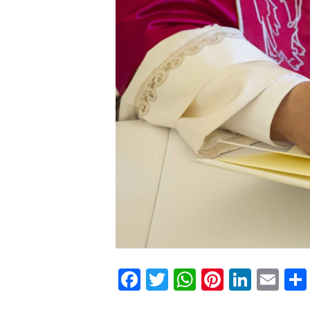
Facebook
Twitter
WhatsApp
Pinteres
Linke
Em