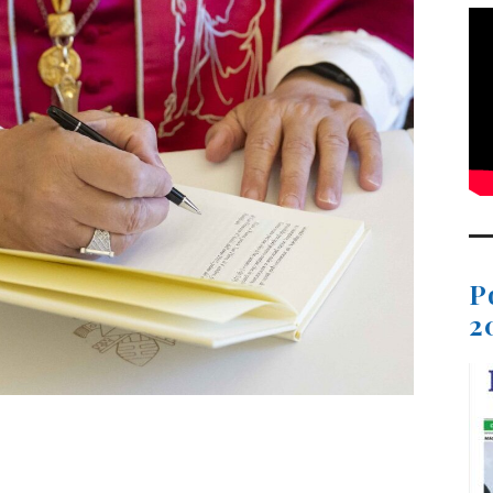
P
2
t
dIn
ail
Compartir