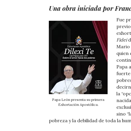
Una obra iniciada por Fran
Fue pr
previo
exhort
Fidei
d
Mario 
quien 
contin
Papa a
fuerte
pobres
decirn
la “op
Papa León presenta su primera
nacida
Exhortación Apostólica.
exclus
sino “
pobreza y la debilidad de toda la hu