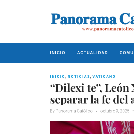
Skip
to
content
INICIO
ACTUALIDAD
COMU
,
,
INICIO
NOTICIAS
VATICANO
“Dilexi te”, León
separar la fe del
By
Panorama Católico
octubre 9, 2025