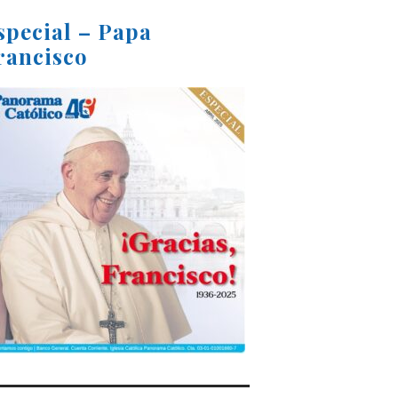
special – Papa
rancisco