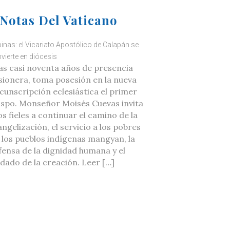
Notas Del Vaticano
ipinas: el Vicariato Apostólico de Calapán se
vierte en diócesis
as casi noventa años de presencia
sionera, toma posesión en la nueva
rcunscripción eclesiástica el primer
ispo. Monseñor Moisés Cuevas invita
os fieles a continuar el camino de la
ngelización, el servicio a los pobres
a los pueblos indígenas mangyan, la
fensa de la dignidad humana y el
idado de la creación. Leer […]