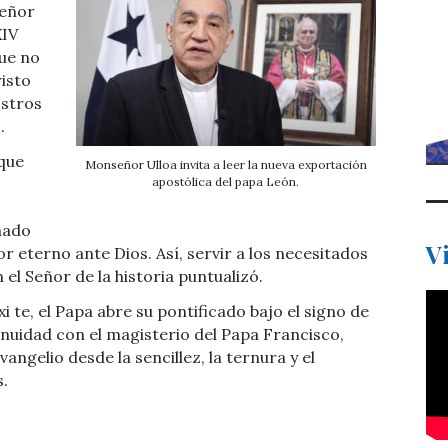
Señor
XIV
que no
isto
ostros
.
que
Monseñor Ulloa invita a leer la nueva exportación
apostólica del papa León.
mado
V
or eterno ante Dios. Así, servir a los necesitados
 el Señor de la historia puntualizó.
 te, el Papa abre su pontificado bajo el signo de
tinuidad con el magisterio del Papa Francisco,
vangelio desde la sencillez, la ternura y el
.