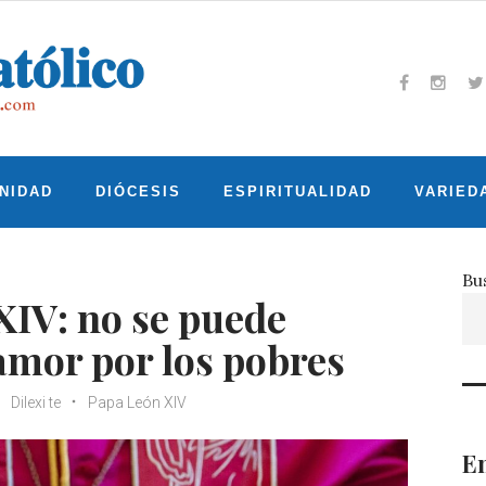
Facebook
Insta
T
NIDAD
DIÓCESIS
ESPIRITUALIDAD
VARIED
Bu
 XIV: no se puede
 amor por los pobres
Dilexi te
Papa León XIV
En