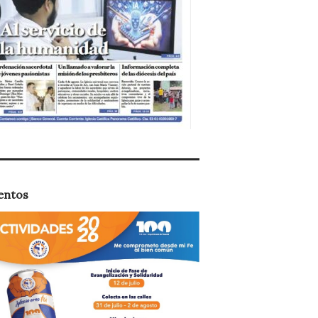
entos