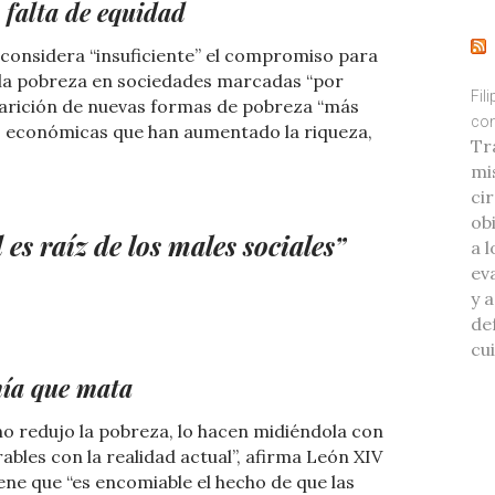
 falta de equidad
considera “insuficiente” el compromiso para
e la pobreza en sociedades marcadas “por
Fil
parición de nuevas formas de pobreza “más
con
mas económicas que han aumentado la riqueza,
Tr
mi
ci
ob
 es raíz de los males sociales”
a l
eva
y 
de
cu
mía que mata
 redujo la pobreza, lo hacen midiéndola con
bles con la realidad actual”, afirma León XIV
iene que “es encomiable el hecho de que las