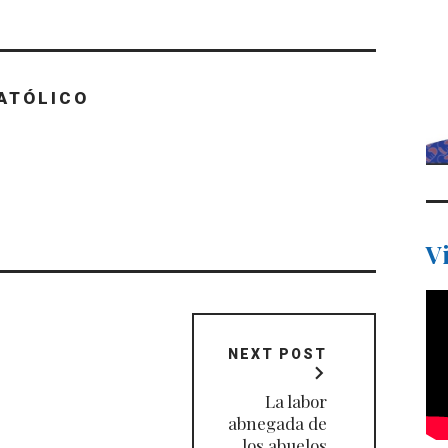
ATÓLICO
V
NEXT POST
La labor
abnegada de
los abuelos