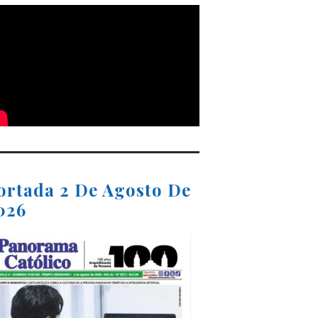
ortada 2 De Agosto De
026