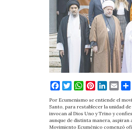
Facebook
Twitter
WhatsApp
Pinteres
Linke
Em
Por Ecumenismo se entiende el movim
Santo, para restablecer la unidad de 
invocan al Dios Uno y Trino y confies
aunque de distinta manera, aspiran a u
Movimiento Ecuménico comenzó ofic