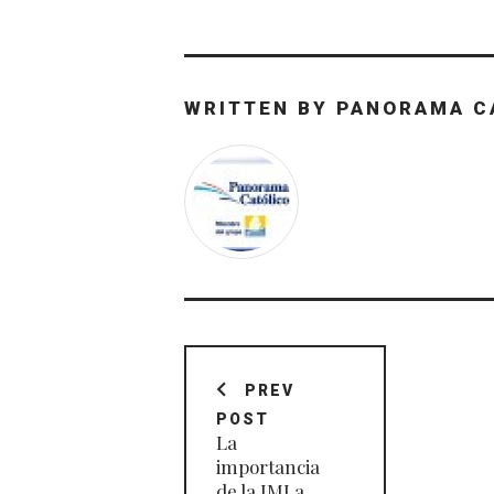
WRITTEN BY
PANORAMA C
Navegación
de
PREV
POST
entradas
La
importancia
de la JMJ a