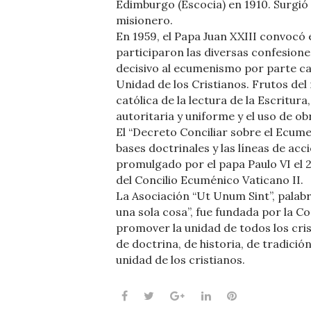
Edimburgo (Escocia) en 1910. Surgió
misionero.
En 1959, el Papa Juan XXIII convocó 
participaron las diversas confesione
decisivo al ecumenismo por parte cat
Unidad de los Cristianos. Frutos de
católica de la lectura de la Escritura
autoritaria y uniforme y el uso de o
El “Decreto Conciliar sobre el Ecume
bases doctrinales y las líneas de ac
promulgado por el papa Paulo VI el 
del Concilio Ecuménico Vaticano II.
La Asociación “Ut Unum Sint”, palabr
una sola cosa”, fue fundada por la C
promover la unidad de todos los cri
de doctrina, de historia, de tradici
unidad de los cristianos.
Facebook
Twitter
Google+
LinkedIn
Pinterest