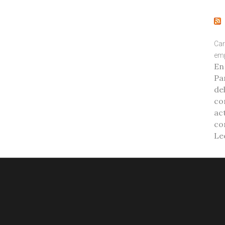
Car
emp
En
Pa
de
co
ac
co
Le