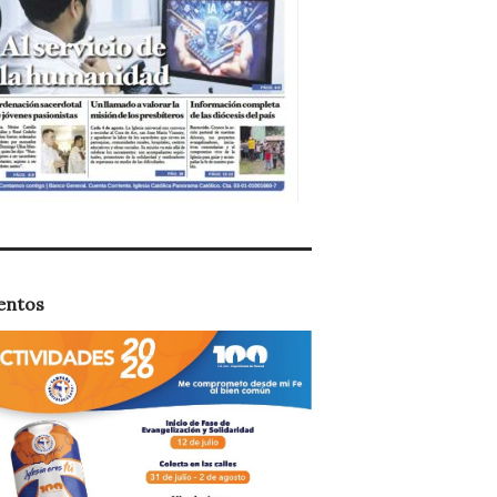
entos