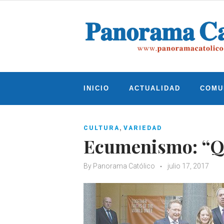
Skip
to
content
INICIO
ACTUALIDAD
COMU
,
CULTURA
VARIEDAD
Ecumenismo: “Qu
By
Panorama Católico
julio 17, 2017