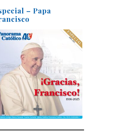
special – Papa
rancisco