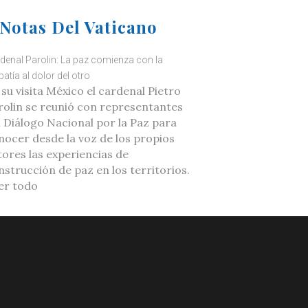
Notas Del Vaticano
denal Parolin: La paz comienza con la
atía al dolor del otro
 su visita México el cardenal Pietro
rolin se reunió con representantes
l Diálogo Nacional por la Paz para
nocer desde la voz de los propios
tores las experiencias de
nstrucción de paz en los territorios.
er todo