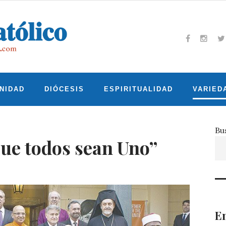
Facebook
Insta
T
NIDAD
DIÓCESIS
ESPIRITUALIDAD
VARIED
Bu
e todos sean Uno”
En