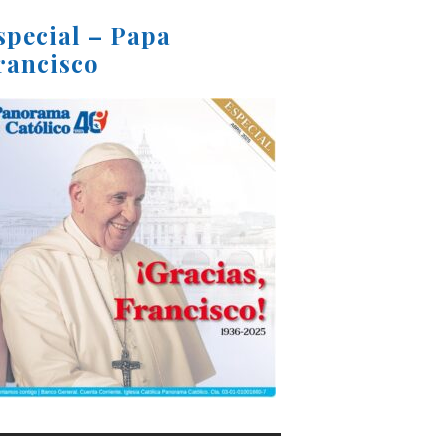
special – Papa
rancisco