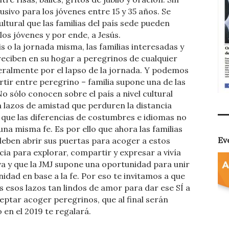
sivo para los jóvenes entre 15 y 35 años. Se
ltural que las familias del país sede pueden
los jóvenes y por ende, a Jesús.
is o la jornada misma, las familias interesadas y
eciben en su hogar a peregrinos de cualquier
eralmente por el lapso de la jornada. Y podemos
tir entre peregrino – familia supone una de las
o sólo conocen sobre el país a nivel cultural
an lazos de amistad que perduren la distancia
 que las diferencias de costumbres e idiomas no
na misma fe. Es por ello que ahora las familias
Ev
eben abrir sus puertas para acoger a estos
cia para explorar, compartir y expresar a vivía
iva y que la JMJ supone una oportunidad para unir
nidad en base a la fe. Por eso te invitamos a que
s esos lazos tan lindos de amor para dar ese SÍ a
ceptar acoger peregrinos, que al final serán
 en el 2019 te regalará.