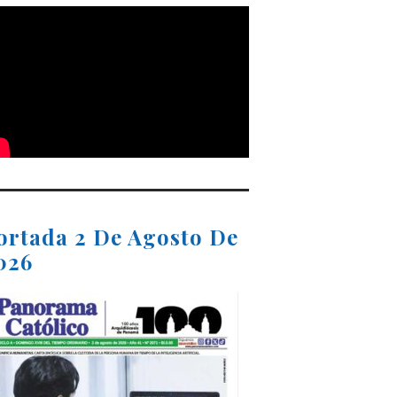
ortada 2 De Agosto De
026