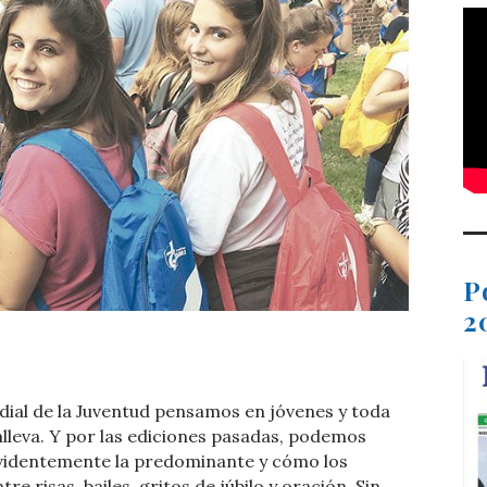
P
2
t
dIn
ail
Compartir
ial de la Juventud pensamos en jóvenes y toda
nlleva. Y por las ediciones pasadas, podemos
evidentemente la predominante y cómo los
 risas, bailes, gritos de júbilo y oración. Sin