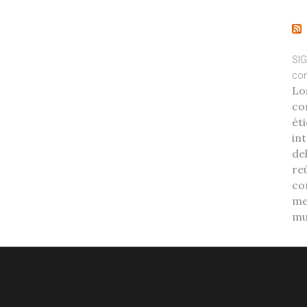
SIG
com
Lo
co
éti
int
de
re
co
me
mu