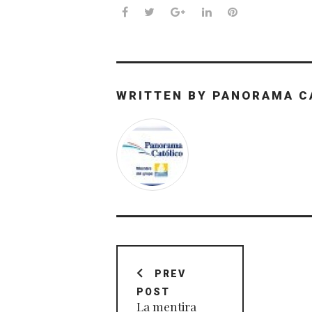
Facebook
Twitter
Google+
LinkedIn
Pinterest
WRITTEN BY
PANORAMA C
Navegación
de
PREV
POST
entradas
La mentira