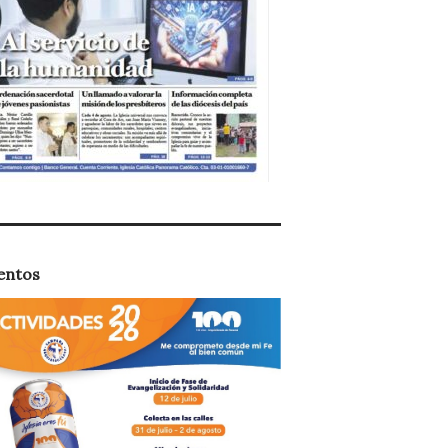
entos