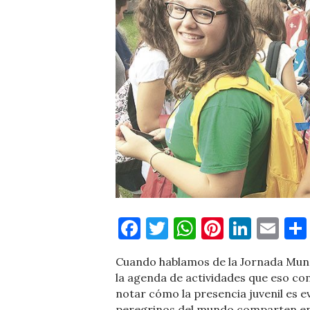
Facebook
Twitter
WhatsApp
Pinteres
Linke
Em
Cuando hablamos de la Jornada Mund
la agenda de actividades que eso co
notar cómo la presencia juvenil es 
peregrinos del mundo comparten entre