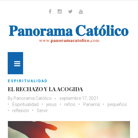
Skip
to
content
Whatsapp
Facebook
Instagram
Twitter
Youtube
MENU
ESPIRITUALIDAD
EL RECHAZO Y LA ACOGIDA
By
Panorama Católico
septiembre 17, 2021
Espiritualidad
jesus
niños
Panamá
pequeños
reflexión
Servir.