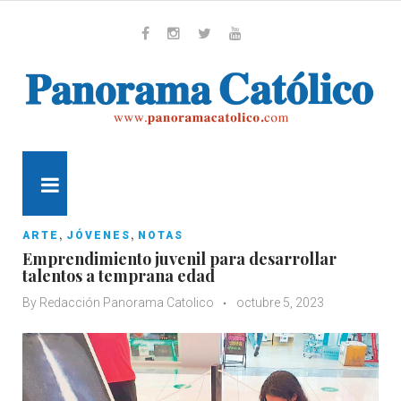
Skip
to
content
Whatsapp
Facebook
Instagram
Twitter
Youtube
MENU
,
,
ARTE
JÓVENES
NOTAS
Emprendimiento juvenil para desarrollar
talentos a temprana edad
By
Redacción Panorama Catolico
octubre 5, 2023