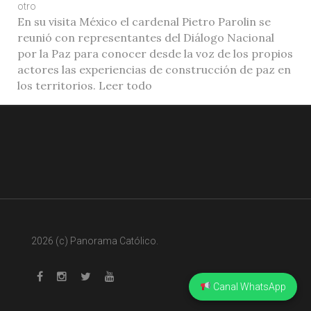
otro
En su visita México el cardenal Pietro Parolin se
reunió con representantes del Diálogo Nacional
por la Paz para conocer desde la voz de los propios
actores las experiencias de construcción de paz en
los territorios. Leer todo
2026 (c) Panorama Católico.
Canal WhatsApp
Whatsapp
Facebook
Instagram
Twitter
Youtube