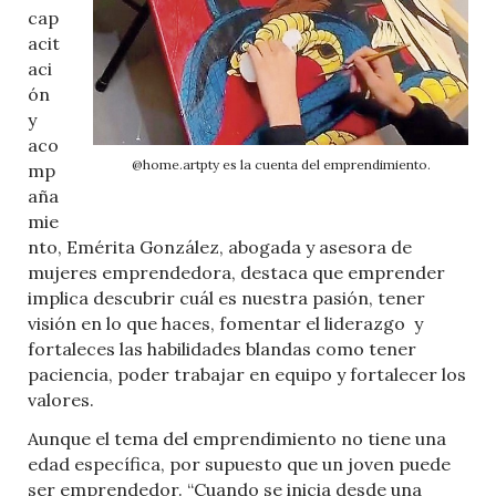
cap
acit
aci
ón
y
aco
@home.artpty es la cuenta del emprendimiento.
mp
aña
mie
nto, Emérita González, abogada y asesora de
mujeres emprendedora, destaca que emprender
implica descubrir cuál es nuestra pasión, tener
visión en lo que haces, fomentar el liderazgo y
fortaleces las habilidades blandas como tener
paciencia, poder trabajar en equipo y fortalecer los
valores.
Aunque el tema del emprendimiento no tiene una
edad específica, por supuesto que un joven puede
ser emprendedor. “Cuando se inicia desde una