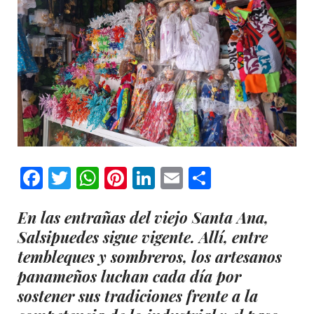
Facebook
Twitter
WhatsApp
Pinterest
LinkedIn
Email
Comparti
En las entrañas del
viejo Santa Ana
,
Salsipuedes sigue vigente. Allí, entre
tembleques y sombreros, los artesanos
panameños luchan cada día por
sostener sus tradiciones frente a la