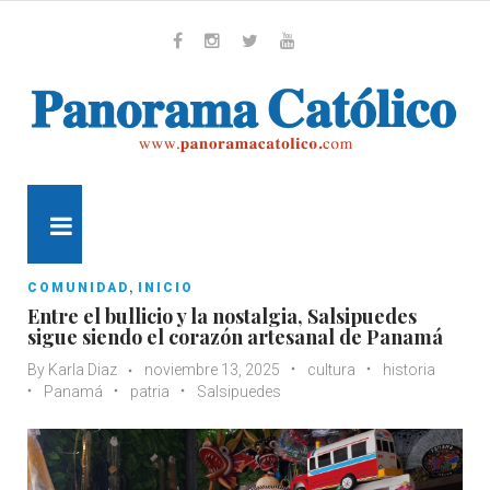
Skip
to
content
Whatsapp
Facebook
Instagram
Twitter
Youtube
MENU
,
COMUNIDAD
INICIO
Entre el bullicio y la nostalgia, Salsipuedes
sigue siendo el corazón artesanal de Panamá
By
Karla Diaz
noviembre 13, 2025
cultura
historia
Panamá
patria
Salsipuedes