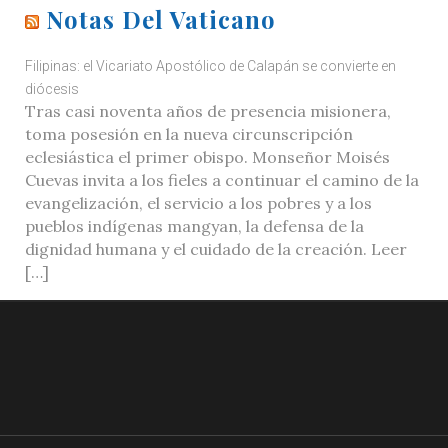
Notas Del Vaticano
Filipinas: el Vicariato Apostólico de Calapán se convierte en
diócesis
Tras casi noventa años de presencia misionera,
toma posesión en la nueva circunscripción
eclesiástica el primer obispo. Monseñor Moisés
Cuevas invita a los fieles a continuar el camino de la
evangelización, el servicio a los pobres y a los
pueblos indígenas mangyan, la defensa de la
dignidad humana y el cuidado de la creación. Leer
[…]