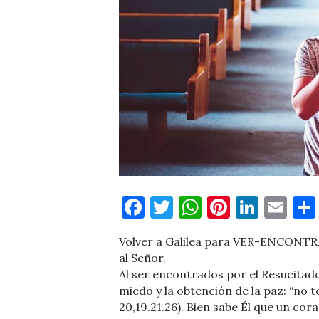
Facebook
Twitter
WhatsApp
Pinteres
Linke
Em
Volver a Galilea para VER-ENCONT
al Señor.
Al ser encontrados por el Resucitado
miedo y la obtención de la paz: “no t
20,19.21.26). Bien sabe Él que un co