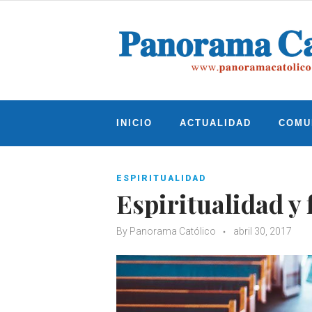
Skip
to
content
INICIO
ACTUALIDAD
COMU
ESPIRITUALIDAD
Espiritualidad y 
By
Panorama Católico
abril 30, 2017