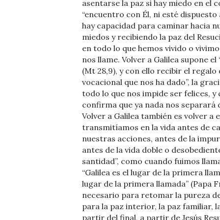
asentarse la paz si hay miedo en el c
“encuentro con Él, ni esté dispuesto 
hay capacidad para caminar hacia nues
miedos y recibiendo la paz del Resuci
en todo lo que hemos vivido o vivimos
nos llame. Volver a Galilea supone e
(Mt 28,9), y con ello recibir el regal
vocacional que nos ha dado”, la graci
todo lo que nos impide ser felices, 
confirma que ya nada nos separará d
Volver a Galilea también es volver a 
transmitíamos en la vida antes de c
nuestras acciones, antes de la impur
antes de la vida doble o desobediente
santidad”, como cuando fuimos llam
“Galilea es el lugar de la primera ll
lugar de la primera llamada” (Papa Fr
necesario para retomar la pureza de 
para la paz interior, la paz familiar,
partir del final, a partir de Jesús R