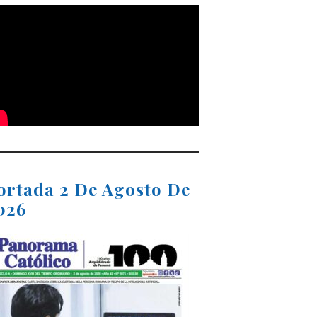
ortada 2 De Agosto De
026