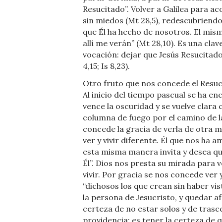
Resucitado”. Volver a Galilea para ac
sin miedos (Mt 28,5), redescubriend
que Él ha hecho de nosotros. El mism
allí me verán” (Mt 28,10). Es una cla
vocación: dejar que Jesús Resucitado 
4,15; Is 8,23).
Otro fruto que nos concede el Resuci
Al inicio del tiempo pascual se ha enc
vence la oscuridad y se vuelve clara
columna de fuego por el camino de la
concede la gracia de verla de otra 
ver y vivir diferente. Él que nos ha 
esta misma manera invita y desea que
Él”. Dios nos presta su mirada para 
vivir. Por gracia se nos concede ver y
“dichosos los que crean sin haber vi
la persona de Jesucristo, y quedar a
certeza de no estar solos y de trasce
providencia; es tener la certeza de 