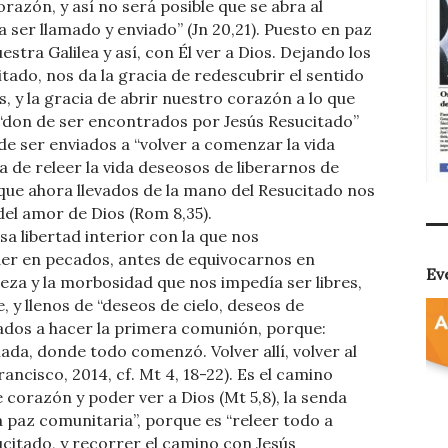
orazón, y así no será posible que se abra al
a ser llamado y enviado” (Jn 20,21). Puesto en paz
tra Galilea y así, con Él ver a Dios. Dejando los
tado, nos da la gracia de redescubrir el sentido
, y la gracia de abrir nuestro corazón a lo que
l “don de ser encontrados por Jesús Resucitado”
o de ser enviados a “volver a comenzar la vida
a de releer la vida deseosos de liberarnos de
y que ahora llevados de la mano del Resucitado nos
el amor de Dios (Rom 8,35).
esa libertad interior con la que nos
aer en pecados, antes de equivocarnos en
Ev
eza y la morbosidad que nos impedía ser libres,
, y llenos de “deseos de cielo, deseos de
ados a hacer la primera comunión, porque:
amada, donde todo comenzó. Volver allí, volver al
ancisco, 2014, cf. Mt 4, 18-22). Es el camino
corazón y poder ver a Dios (Mt 5,8), la senda
 la paz comunitaria”, porque es “releer todo a
esucitado, y recorrer el camino con Jesús