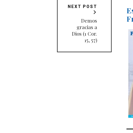
NEXT POST
E
F
Demos
gracias a
Dios (1 Cor.
15, 57)