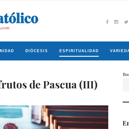
Facebook
Insta
T
NIDAD
DIÓCESIS
ESPIRITUALIDAD
VARIED
Bu
frutos de Pascua (III)
En