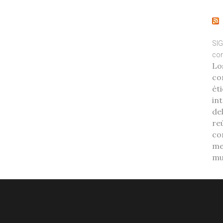
SIG
com
Lo
co
éti
int
de
re
co
me
mu