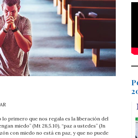
P
t
dIn
ail
Compartir
2
RAR
 lo primero que nos regala es la liberación del
engan miedo” (Mt 28,5.10), “paz a ustedes” (Jn
razón con miedo no está en paz, y que no puede