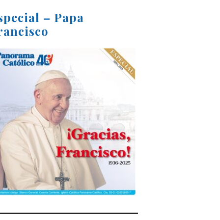
special – Papa
rancisco