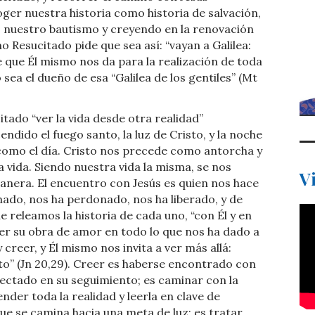
oger nuestra historia como historia de salvación,
o nuestro bautismo y creyendo en la renovación
o Resucitado pide que sea así: “vayan a Galilea:
ve que Él mismo nos da para la realización de toda
sea el dueño de esa “Galilea de los gentiles” (Mt
tado “ver la vida desde otra realidad”
endido el fuego santo, la luz de Cristo, y la noche
 como el día. Cristo nos precede como antorcha y
 vida. Siendo nuestra vida la misma, se nos
V
manera. El encuentro con Jesús es quien nos hace
amado, nos ha perdonado, nos ha liberado, y de
 releamos la historia de cada uno, “con Él y en
ver su obra de amor en todo lo que nos ha dado a
 creer, y Él mismo nos invita a ver más allá:
sto” (Jn 20,29). Creer es haberse encontrado con
fectado en su seguimiento; es caminar con la
nder toda la realidad y leerla en clave de
que se camina hacia una meta de luz; es tratar