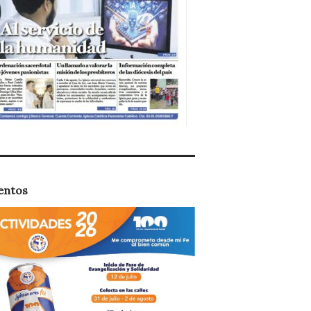
entos