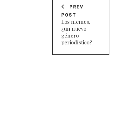
de
PREV
POST
entradas
Los memes,
¿un nuevo
género
periodístico?