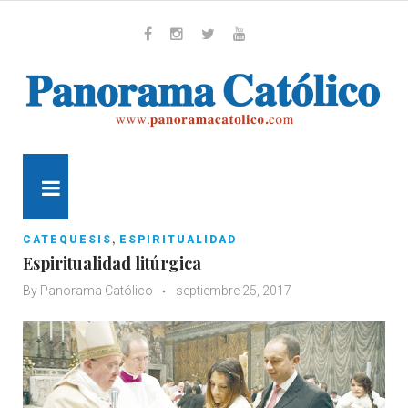
Skip
to
content
Whatsapp
Facebook
Instagram
Twitter
Youtube
MENU
,
CATEQUESIS
ESPIRITUALIDAD
Espiritualidad litúrgica
By
Panorama Católico
septiembre 25, 2017