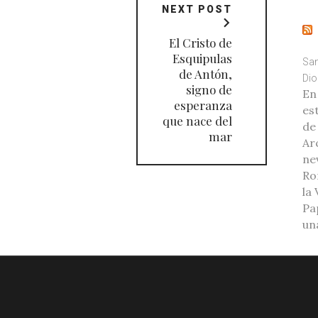
NEXT POST
El Cristo de
Esquipulas
San
de Antón,
Dio
signo de
En
esperanza
es
que nace del
de
mar
Ar
ne
Ro
la
Pa
una