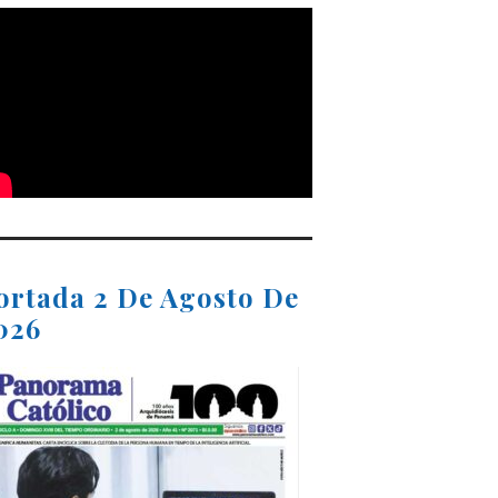
ortada 2 De Agosto De
026