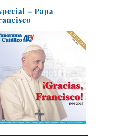
special – Papa
rancisco