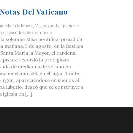
Notas Del Vaticano
ta María la Mayor, Makrickas: La gracia de
s desciende sobre el mundo
 la solemne Misa pontifical presidida
ta mañana, 5 de agosto, en la Basílica
 Santa María la Mayor, el cardenal
cipreste recordó la prodigiosa
vada de mediados de verano en
ma en el año 538, en el lugar donde
 Virgen, apareciéndose en sueños al
pa Liberio, deseó que se construyera
 iglesia en […]