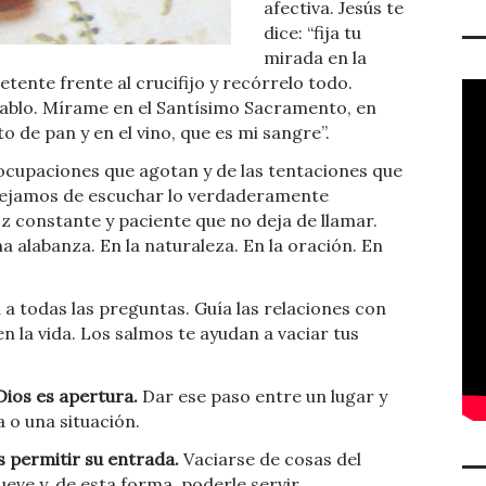
afectiva. Jesús te
dice: “fija tu
mirada en la
tente frente al crucifijo y recórrelo todo.
hablo. Mírame en el Santísimo Sacramento, en
de pan y en el vino, que es mi sangre”.
eocupaciones que agotan y de las tentaciones que
dejamos de escuchar lo verdaderamente
z constante y paciente que no deja de llamar.
a alabanza. En la naturaleza. En la oración. En
 a todas las preguntas. Guía las relaciones con
n la vida. Los salmos te ayudan a vaciar tus
ios es apertura.
Dar ese paso entre un lugar y
a o una situación.
s permitir su entrada.
Vaciarse de cosas del
eve y, de esta forma, poderle servir.