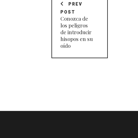
de
PREV
POST
entradas
Conozca de
los peligros
de introducir
hisopos en su
oído