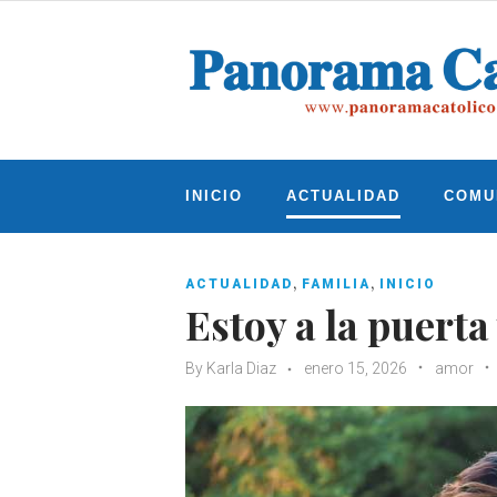
Skip
to
content
INICIO
ACTUALIDAD
COMU
,
,
ACTUALIDAD
FAMILIA
INICIO
Estoy a la puerta
By
Karla Diaz
enero 15, 2026
amor