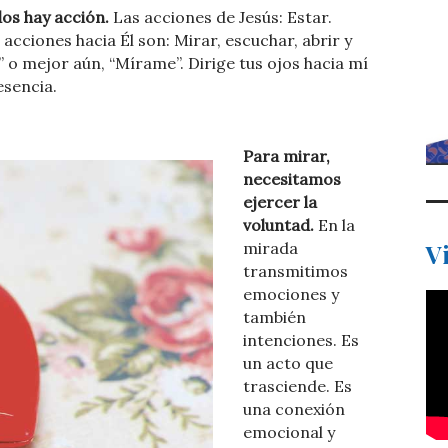
os hay acción.
Las acciones de Jesús: Estar.
acciones hacia Él son: Mirar, escuchar, abrir y
” o mejor aún, “Mírame”. Dirige tus ojos hacia mí
esencia.
Para mirar,
necesitamos
ejercer la
voluntad.
En la
mirada
V
transmitimos
emociones y
también
intenciones. Es
un acto que
trasciende. Es
una conexión
emocional y