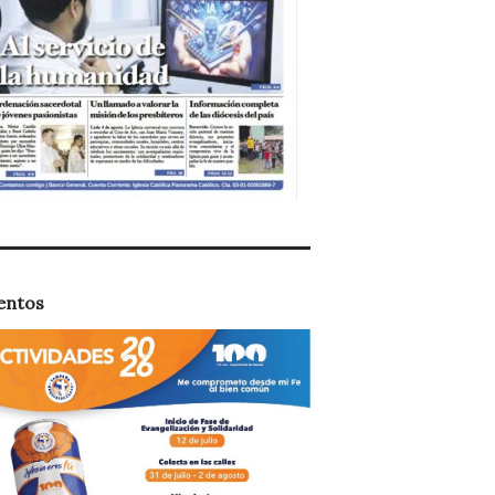
entos