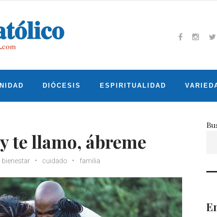
Facebook
Insta
T
NIDAD
DIÓCESIS
ESPIRITUALIDAD
VARIED
Bu
 y te llamo, ábreme
bienestar
cuidado
familia
En