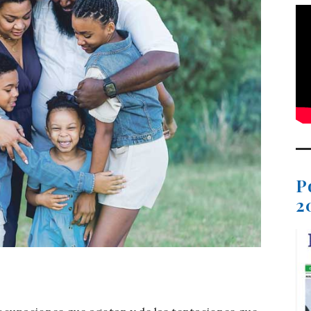
P
2
t
dIn
ail
Compartir