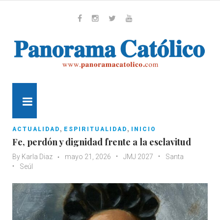
Skip
to
content
Whatsapp
Facebook
Instagram
Twitter
Youtube
MENU
,
,
ACTUALIDAD
ESPIRITUALIDAD
INICIO
Fe, perdón y dignidad frente a la esclavitud
By
Karla Diaz
mayo 21, 2026
JMJ 2027
Santa
Seúl