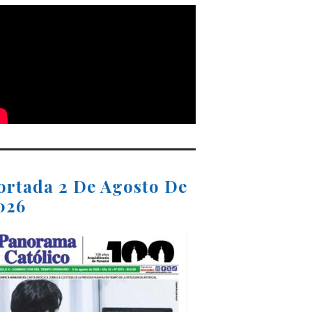
ortada 2 De Agosto De
026