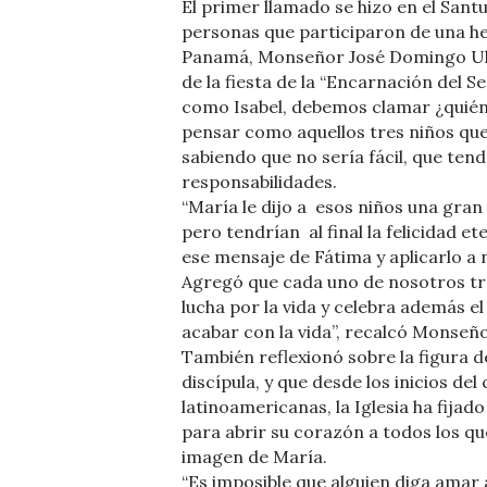
El primer llamado se hizo en el Santu
personas que participaron de una he
Panamá, Monseñor José Domingo Ullo
de la fiesta de la “Encarnación del S
como Isabel, debemos clamar ¿quié
pensar como aquellos tres niños que 
sabiendo que no sería fácil, que ten
responsabilidades.
“María le dijo a esos niños una gran 
pero tendrían al final la felicidad e
ese mensaje de Fátima y aplicarlo a 
Agregó que cada uno de nosotros tra
lucha por la vida y celebra además e
acabar con la vida”, recalcó Monseño
También reflexionó sobre la figura d
discípula, y que desde los inicios del
latinoamericanas, la Iglesia ha fijad
para abrir su corazón a todos los qu
imagen de María.
“Es imposible que alguien diga amar 