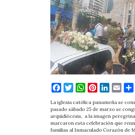
Facebook
Twitter
WhatsApp
Pinteres
Linke
Em
La iglesia católica panameña se con
pasado sábado 25 de marzo se congr
arquidiócesis, a la imagen peregrin
marcaron esta celebración que reunió
familias al Inmaculado Corazón de M