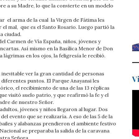
e a su Madre, lo que la convierte en un modelo
acar el arma de la cual la Virgen de Fátima les
 el mal, que es el Santo Rosario. Luego partió la
a ciudad.
 del Carmen de Vía España, niños, jóvenes y
ancartas. Así mismo en la Basílica Menor de Don
ágrimas en los ojos, la feligresía le recibió.
a inevitable ver la gran cantidad de personas
V
diferentes puntos. El Parque Anayansi les
rico, el recibimiento de una de las 13 réplicas
e visitó suelo patrio, y que reafirmó la fe y el
adre de nuestro Señor.
dultos, jóvenes y niños llegaron al lugar. Dos
el evento que se realizaría. A eso de las 5 de la
ailes y alabanzas prendieron el ambiente festivo
 Nacional se preparaba la salida de la caravana
stra Señora.