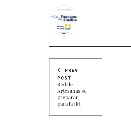
Navegación
de
PREV
POST
entradas
Red de
Artesanas se
preparan
para la JMJ