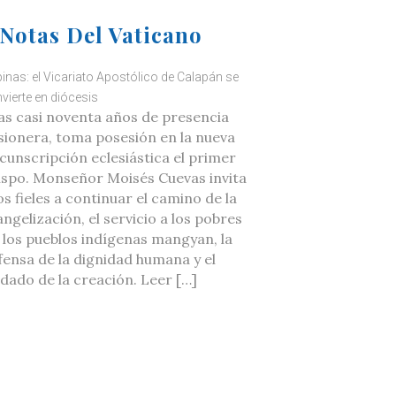
Notas Del Vaticano
ipinas: el Vicariato Apostólico de Calapán se
vierte en diócesis
as casi noventa años de presencia
sionera, toma posesión en la nueva
rcunscripción eclesiástica el primer
ispo. Monseñor Moisés Cuevas invita
os fieles a continuar el camino de la
ngelización, el servicio a los pobres
a los pueblos indígenas mangyan, la
fensa de la dignidad humana y el
idado de la creación. Leer […]