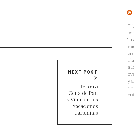
Fil
con
Tr
mi
ci
ob
a l
NEXT POST
eva
y 
Tercera
de
Cena de Pan
cu
y Vino por las
vocaciones
darienitas