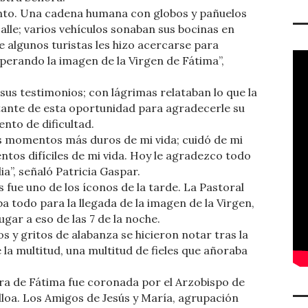
nto. Una cadena humana con globos y pañuelos
calle; varios vehículos sonaban sus bocinas en
de algunos turistas les hizo acercarse para
erando la imagen de la Virgen de Fátima”,
us testimonios; con lágrimas relataban lo que la
rtante de esta oportunidad para agradecerle su
nto de dificultad.
 momentos más duros de mi vida; cuidó de mi
os difíciles de mi vida. Hoy le agradezco todo
ia”, señaló Patricia Gaspar.
fue uno de los íconos de la tarde. La Pastoral
a todo para la llegada de la imagen de la Virgen,
ugar a eso de las 7 de la noche.
s y gritos de alabanza se hicieron notar tras la
la multitud, una multitud de fieles que añoraba
ora de Fátima fue coronada por el Arzobispo de
a. Los Amigos de Jesús y María, agrupación