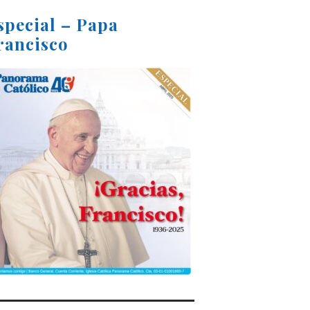
special – Papa
rancisco