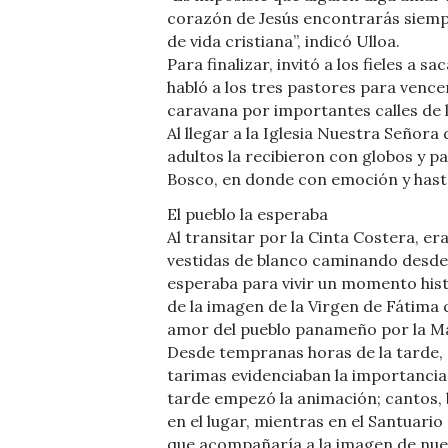
corazón de Jesús encontrarás siempr
de vida cristiana”, indicó Ulloa.
Para finalizar, invitó a los fieles a s
habló a los tres pastores para vencer
caravana por importantes calles de l
Al llegar a la Iglesia Nuestra Señora
adultos la recibieron con globos y p
Bosco, en donde con emoción y hasta l
El pueblo la esperaba
Al transitar por la Cinta Costera, er
vestidas de blanco caminando desde 
esperaba para vivir un momento histó
de la imagen de la Virgen de Fátima qu
amor del pueblo panameño por la M
Desde tempranas horas de la tarde, a
tarimas evidenciaban la importancia d
tarde empezó la animación; cantos, b
en el lugar, mientras en el Santuario
que acompañaría a la imagen de nue