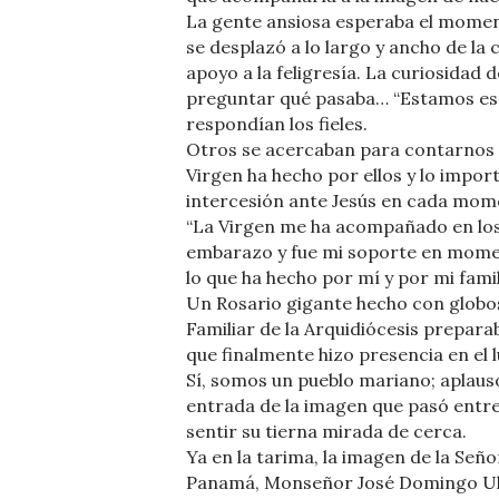
La gente ansiosa esperaba el mome
se desplazó a lo largo y ancho de la 
apoyo a la feligresía. La curiosidad 
preguntar qué pasaba… “Estamos esp
respondían los fieles.
Otros se acercaban para contarnos s
Virgen ha hecho por ellos y lo impo
intercesión ante Jesús en cada mome
“La Virgen me ha acompañado en los
embarazo y fue mi soporte en moment
lo que ha hecho por mí y por mi famil
Un Rosario gigante hecho con globos 
Familiar de la Arquidiócesis preparab
que finalmente hizo presencia en el l
Sí, somos un pueblo mariano; aplauso
entrada de la imagen que pasó entre 
sentir su tierna mirada de cerca.
Ya en la tarima, la imagen de la Señ
Panamá, Monseñor José Domingo Ullo