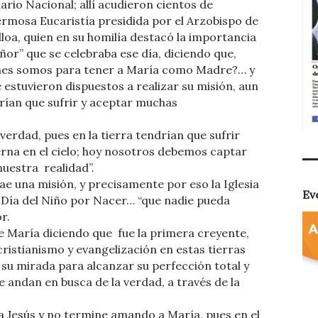
ario Nacional; allí acudieron cientos de
rmosa Eucaristía presidida por el Arzobispo de
a, quien en su homilía destacó la importancia
eñor” que se celebraba ese día, diciendo que,
nes somos para tener a María como Madre?… y
estuvieron dispuestos a realizar su misión, aun
drían que sufrir y aceptar muchas
verdad, pues en la tierra tendrían que sufrir
terna en el cielo; hoy nosotros debemos captar
nuestra realidad”.
e una misión, y precisamente por eso la Iglesia
Ev
l Día del Niño por Nacer… “que nadie pueda
r.
e María diciendo que fue la primera creyente,
 cristianismo y evangelización en estas tierras
o su mirada para alcanzar su perfección total y
e andan en busca de la verdad, a través de la
a Jesús y no termine amando a María, pues en el