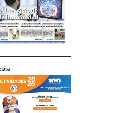
entos