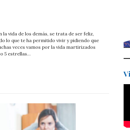
C
o
la vida de los demás, se trata de ser feliz,
m
 lo que te ha permitido vivir y pidiendo que
p
chas veces vamos por la vida martirizados
o 5 estrellas…
ar
ti
V
r