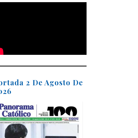
ortada 2 De Agosto De
026