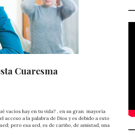
 esta Cuaresma
C
o
ué vacíos hay en tu vida? , en su gran mayoría
m
l acceso a la palabra de Dios y es debido a esto
p
ed; pero esa sed, es de cariño, de amistad, una