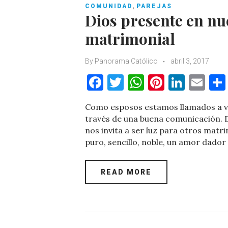
,
COMUNIDAD
PAREJAS
Dios presente en n
matrimonial
By
Panorama Católico
abril 3, 2017
F
T
W
Pi
Li
E
a
w
h
nt
n
m
Como esposos estamos llamados a vi
c
it
at
er
k
ai
través de una buena comunicación. 
e
te
s
es
e
l
nos invita a ser luz para otros mat
puro, sencillo, noble, un amor dador
b
r
A
t
dI
o
p
n
READ MORE
o
p
k