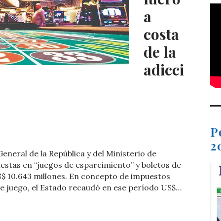
a
costa
de la
adicci
C
P
o
2
eneral de la República y del Ministerio de
m
uestas en “juegos de esparcimiento” y boletos de
p
$ 10.643 millones. En concepto de impuestos
 de juego, el Estado recaudó en ese período US$…
ar
ti