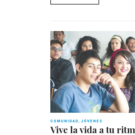
o
p
k
,
COMUNIDAD
JÓVENES
Vive la vida a tu rit