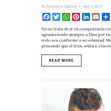
By
Panorama Católico
abril 3, 2017
F
T
W
Pi
Li
E
a
w
h
nt
n
m
No se trata de ir en competencia con 
c
it
at
er
k
ai
agradeciendo siempre a Dios por todo
e
te
s
es
e
l
todo sea conforme a su voluntad. Mu
pensando que el tren, avión o crucer
b
r
A
t
dI
o
p
n
READ MORE
o
p
k