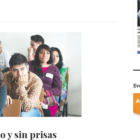
r
Ev
mo y sin prisas