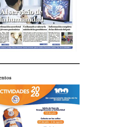
entos