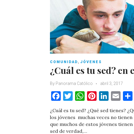
,
COMUNIDAD
JÓVENES
¿Cuál es tu sed? en
By
Panorama Católico
abril 3, 2017
F
T
W
Pi
Li
E
a
w
h
nt
n
m
¿Cuál es tu sed? ¿Qué sed tienes? ¿Q
c
it
at
er
k
ai
los jóvenes muchas veces no tienen e
e
te
s
es
e
l
que muchos de estos jóvenes tienen s
sed de verdad,…