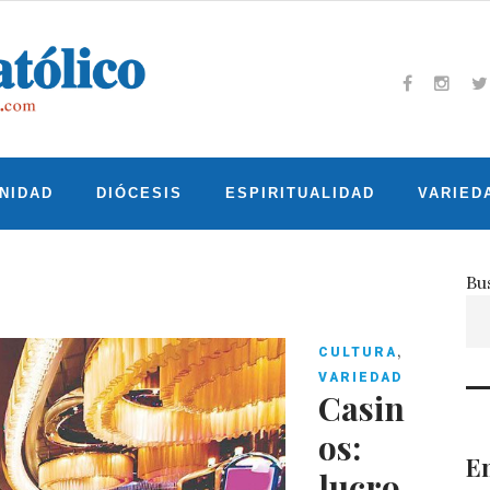
Facebook
Insta
T
NIDAD
DIÓCESIS
ESPIRITUALIDAD
VARIED
Bu
,
CULTURA
VARIEDAD
Casin
os:
En
lucro