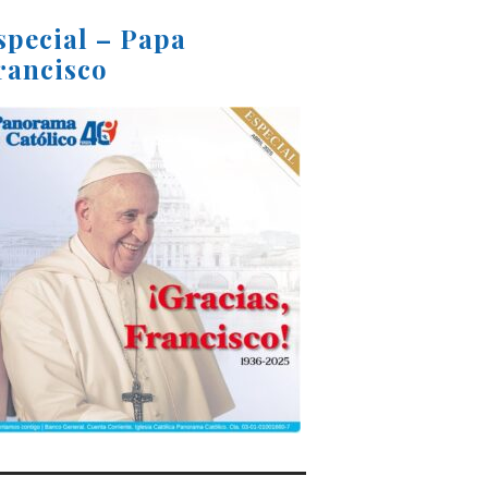
special – Papa
rancisco