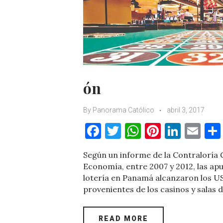
ón
By
Panorama Católico
abril 3, 2017
F
T
W
Pi
Li
E
a
w
h
nt
n
m
Según un informe de la Contraloría G
c
it
at
er
k
ai
Economía, entre 2007 y 2012, las ap
e
te
s
es
e
l
lotería en Panamá alcanzaron los US
provenientes de los casinos y salas
b
r
A
t
dI
o
p
n
READ MORE