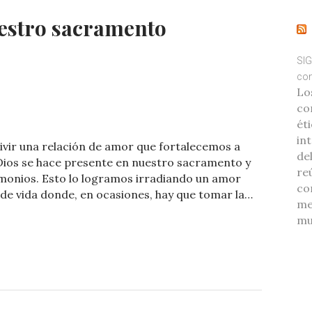
uestro sacramento
SIG
com
Lo
C
co
éti
o
int
vir una relación de amor que fortalecemos a
m
de
Dios se hace presente en nuestro sacramento y
re
p
rimonios. Esto lo logramos irradiando un amor
co
 de vida donde, en ocasiones, hay que tomar la…
ar
me
ti
mu
r