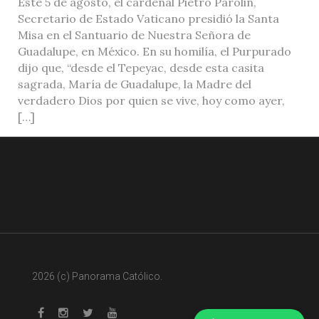
Este 5 de agosto, el cardenal Pietro Parolin,
Secretario de Estado Vaticano presidió la Santa
Misa en el Santuario de Nuestra Señora de
Guadalupe, en México. En su homilía, el Purpurado
dijo que, “desde el Tepeyac, desde esta casita
sagrada, María de Guadalupe, la Madre del
verdadero Dios por quien se vive, hoy como ayer,
[…]
2026 (c) Panorama Católico.