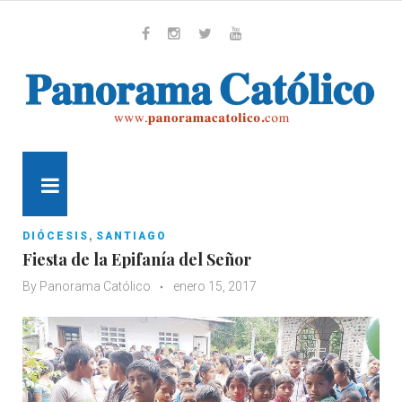
Skip
to
content
Whatsapp
Facebook
Instagram
Twitter
Youtube
MENU
,
DIÓCESIS
SANTIAGO
Fiesta de la Epifanía del Señor
By
Panorama Católico
enero 15, 2017