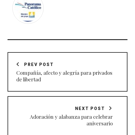
Navegación
de
PREV POST
entradas
Compañía, afecto y alegría para privados
de libertad
NEXT POST
Adoración y alabanza para celebrar
aniversario