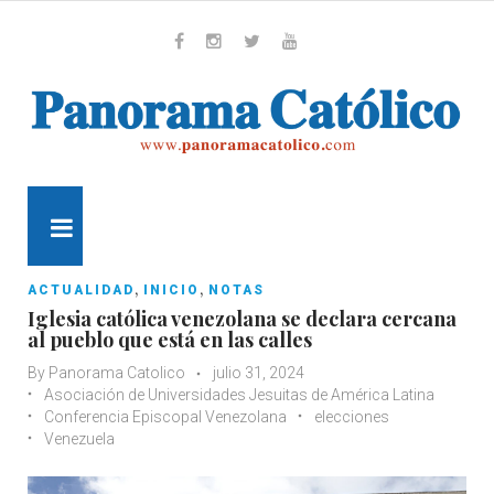
Skip
to
content
Whatsapp
Facebook
Instagram
Twitter
Youtube
MENU
,
,
ACTUALIDAD
INICIO
NOTAS
Iglesia católica venezolana se declara cercana
al pueblo que está en las calles
By
Panorama Catolico
julio 31, 2024
Asociación de Universidades Jesuitas de América Latina
Conferencia Episcopal Venezolana
elecciones
Venezuela