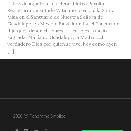
Este 5 de agosto, el cardenal Pietro Parolin,
Secretario de Estado Vaticano presidió la Santa
Misa en el Santuario de Nuestra Señora de
Guadalupe, en México. En su homilía, el Purpurado
dijo que, “desde el Tepeyac, desde esta casita
sagrada, María de Guadalupe, la Madre del
verdadero Dios por quien se vive, hoy como ayer,
[…]
2026 (c) Panorama Católico.