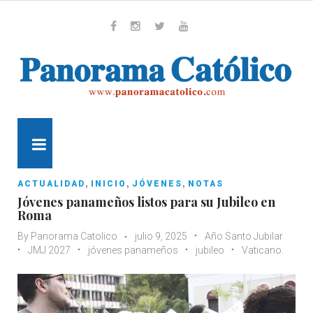
Skip
to
content
Whatsapp
Facebook
Instagram
Twitter
Youtube
MENU
,
,
,
ACTUALIDAD
INICIO
JÓVENES
NOTAS
Jóvenes panameños listos para su Jubileo en
Roma
By
Panorama Catolico
julio 9, 2025
Año Santo Jubilar
JMJ 2027
jóvenes panameños
jubileo
Vaticano.