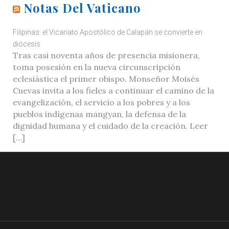
Notas Del Vaticano
Filipinas: el Vicariato Apostólico de Calapán se convierte en
diócesis
Tras casi noventa años de presencia misionera,
toma posesión en la nueva circunscripción
eclesiástica el primer obispo. Monseñor Moisés
Cuevas invita a los fieles a continuar el camino de la
evangelización, el servicio a los pobres y a los
pueblos indígenas mangyan, la defensa de la
dignidad humana y el cuidado de la creación. Leer
[…]