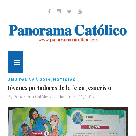
Skip
to
content
Whatsapp
Facebook
Instagram
Twitter
Youtube
MENU
,
JMJ PANAMÁ 2019
NOTICIAS
Jóvenes portadores de la fe en Jesucristo
By
Panorama Católico
diciembre 11, 2017