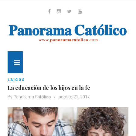
Skip
to
content
Whatsapp
Facebook
Instagram
Twitter
Youtube
MENU
LAICOS
La educación de los hijos en la fe
By
Panorama Católico
agosto 21, 2017