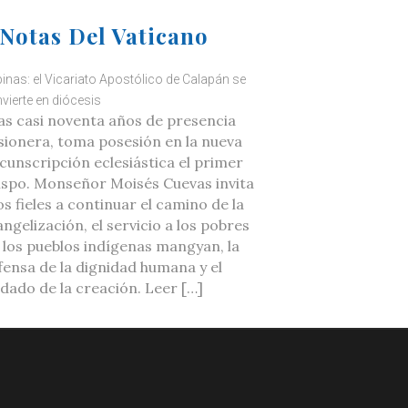
Notas Del Vaticano
ipinas: el Vicariato Apostólico de Calapán se
vierte en diócesis
as casi noventa años de presencia
sionera, toma posesión en la nueva
rcunscripción eclesiástica el primer
ispo. Monseñor Moisés Cuevas invita
os fieles a continuar el camino de la
ngelización, el servicio a los pobres
a los pueblos indígenas mangyan, la
fensa de la dignidad humana y el
idado de la creación. Leer […]