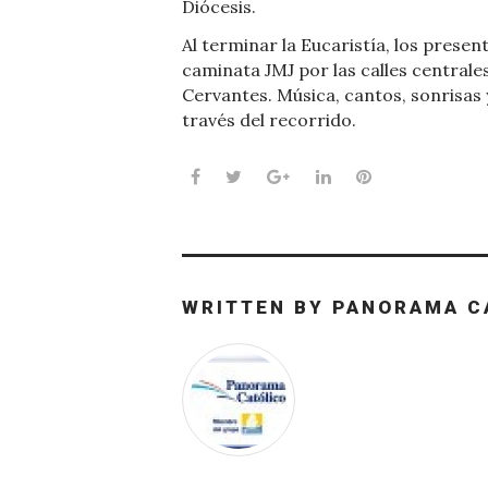
Diócesis.
Al terminar la Eucaristía, los presen
caminata JMJ por las calles centrales
Cervantes. Música, cantos, sonrisas y
través del recorrido.
Facebook
Twitter
Google+
LinkedIn
Pinterest
WRITTEN BY
PANORAMA C