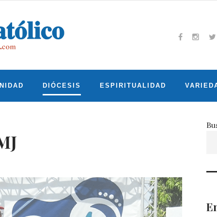
Facebook
Insta
T
NIDAD
DIÓCESIS
ESPIRITUALIDAD
VARIED
Bu
JMJ
En