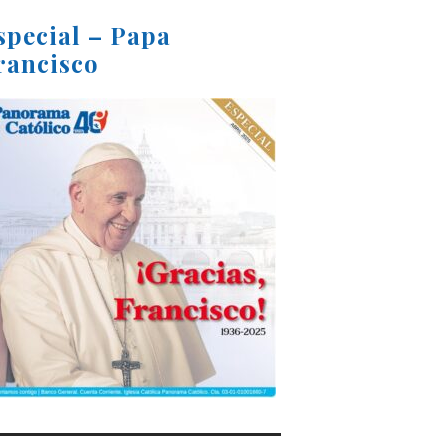
special – Papa
rancisco