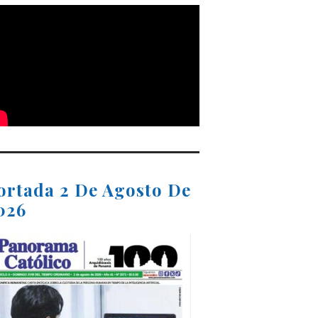
ortada 2 De Agosto De
026