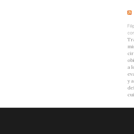
Fil
con
Tr
mi
ci
ob
a l
eva
y 
de
cu