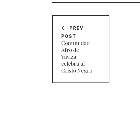
Navegación
de
PREV
POST
entradas
Comunidad
Afro de
Yaviza
celebra al
Cristo Negro