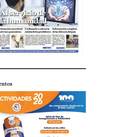
entos