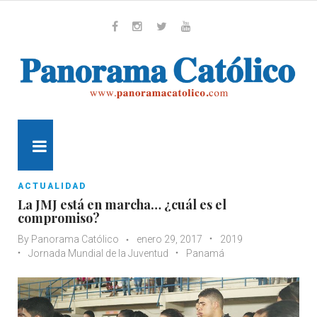
Skip
to
content
Whatsapp
Facebook
Instagram
Twitter
Youtube
MENU
ACTUALIDAD
La JMJ está en marcha… ¿cuál es el
compromiso?
By
Panorama Católico
enero 29, 2017
2019
Jornada Mundial de la Juventud
Panamá