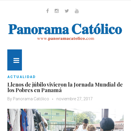
Skip
to
content
Whatsapp
Facebook
Instagram
Twitter
Youtube
MENU
ACTUALIDAD
Llenos de júbilo vivieron la Jornada Mundial de
los Pobres en Panamá
By
Panorama Católico
noviembre 27, 2017