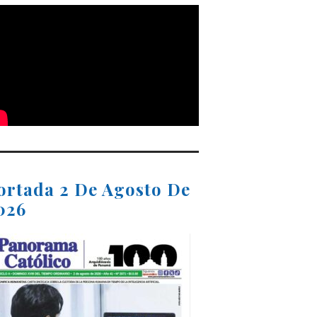
ortada 2 De Agosto De
026