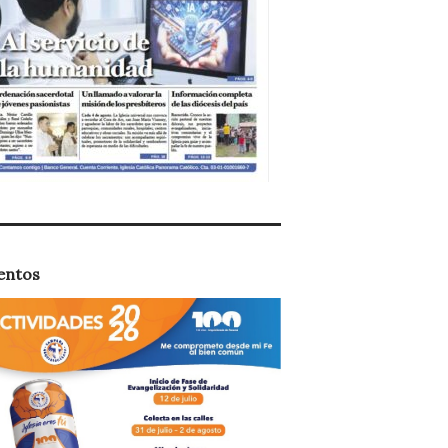
entos