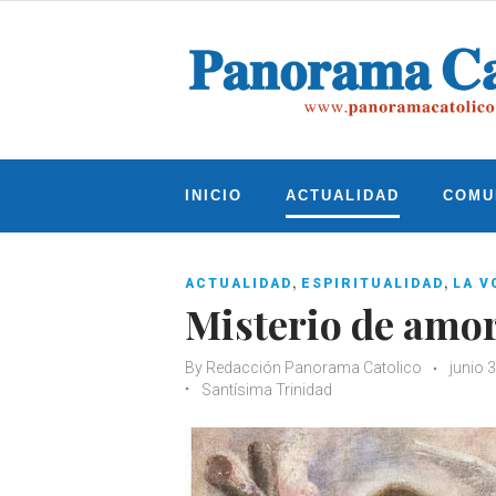
Skip
to
content
INICIO
ACTUALIDAD
COMU
,
,
ACTUALIDAD
ESPIRITUALIDAD
LA V
Misterio de amor
By
Redacción Panorama Catolico
junio 
Santísima Trinidad