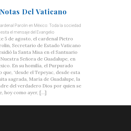
Notas Del Vaticano
cardenal Parolin en México: Toda la sociedad
esita el mensaje del Evangelio
te 5 de agosto, el cardenal Pietro
rolin, Secretario de Estado Vaticano
esidió la Santa Misa en el Santuario
 Nuestra Señora de Guadalupe, en
xico. En su homilía, el Purpurado
jo que, “desde el Tepeyac, desde esta
sita sagrada, María de Guadalupe, la
dre del verdadero Dios por quien se
ve, hoy como ayer, […]