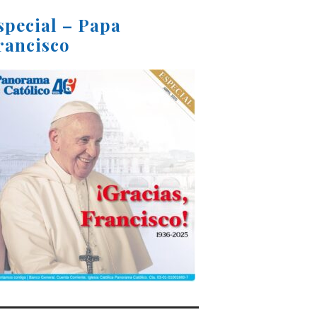
special – Papa
rancisco