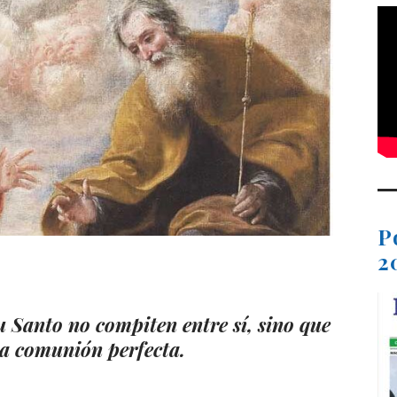
P
2
t
dIn
ail
Compartir
tu Santo no compiten entre sí, sino que
a comunión perfecta.