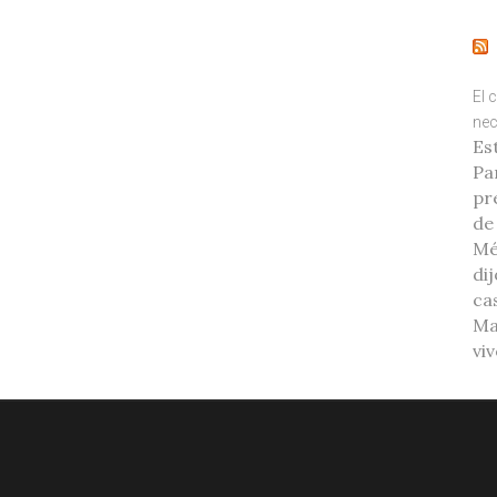
El 
nec
Es
Pa
pr
de
Mé
di
ca
Ma
vi