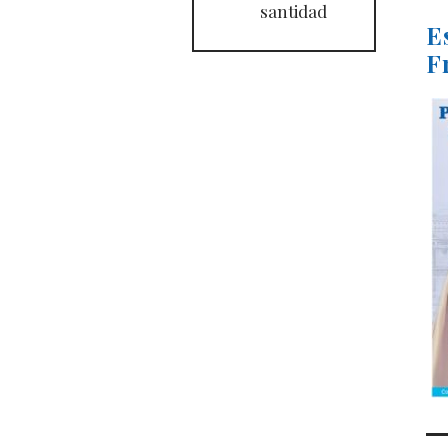
santidad
E
F