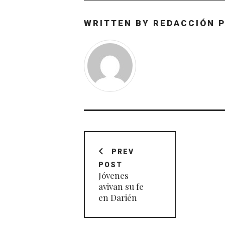
WRITTEN BY
REDACCIÓN 
Navegación
de
PREV
POST
entradas
Jóvenes
avivan su fe
en Darién