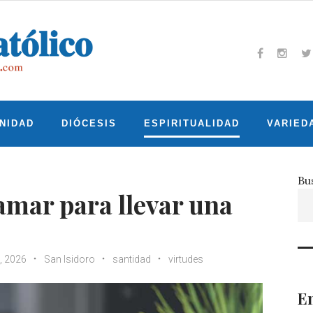
Facebook
Insta
T
NIDAD
DIÓCESIS
ESPIRITUALIDAD
VARIED
Bu
 amar para llevar una
3, 2026
San Isidoro
santidad
virtudes
En