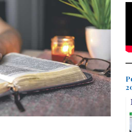
P
2
t
dIn
ail
Compartir