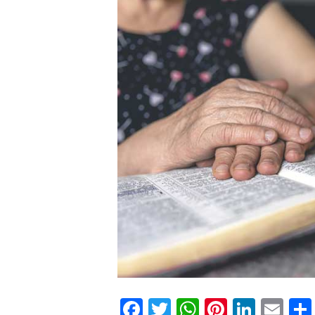
Facebook
Twitter
WhatsApp
Pinteres
Linke
Em