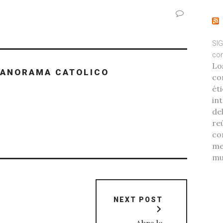
SIG
com
Lo
PANORAMA CATOLICO
co
éti
int
de
re
co
me
mu
NEXT POST