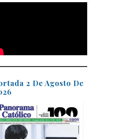
ortada 2 De Agosto De
026