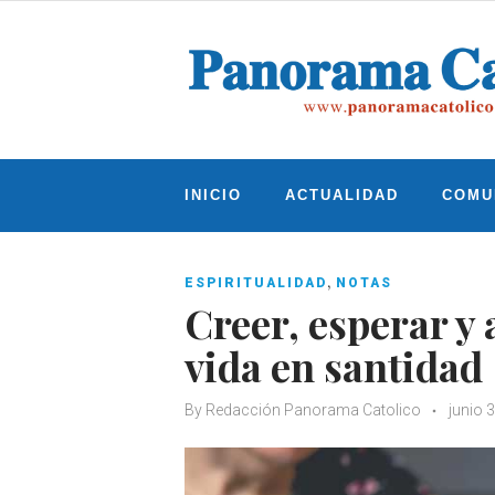
Skip
to
content
INICIO
ACTUALIDAD
COMU
,
ESPIRITUALIDAD
NOTAS
Creer, esperar y
vida en santidad
By
Redacción Panorama Catolico
junio 