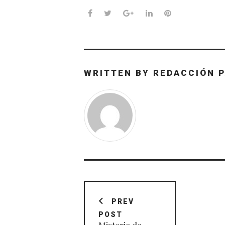
Facebook
Twitter
Google+
LinkedIn
Pinterest
WRITTEN BY
REDACCIÓN 
Navegación
de
PREV
POST