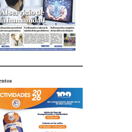
entos