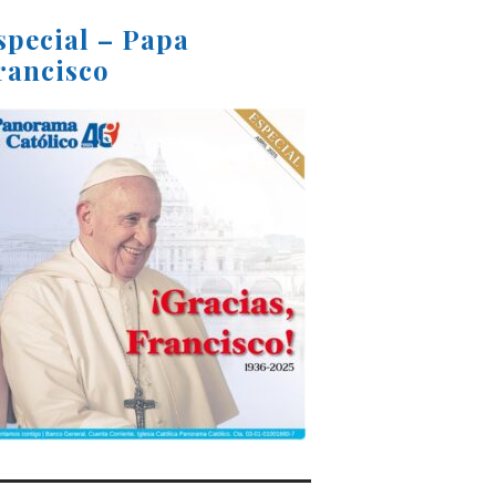
special – Papa
rancisco