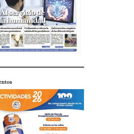
entos