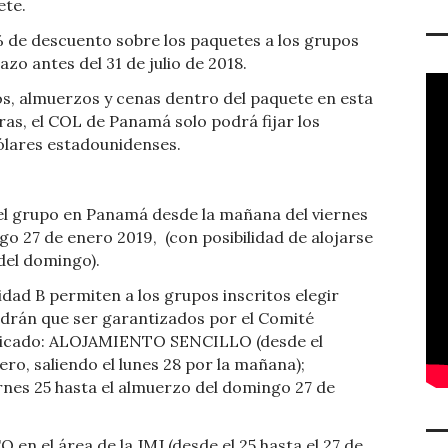
ete.
 de descuento sobre los paquetes a los grupos
azo antes del 31 de julio de 2018.
os, almuerzos y cenas dentro del paquete en esta
ras, el COL de Panamá solo podrá fijar los
ólares estadounidenses.
del grupo en Panamá desde la mañana del viernes
ngo 27 de enero 2019,
(con posibilidad de alojarse
del domingo).
dad B permiten a los grupos inscritos elegir
endrán que ser garantizados por el Comité
ndicado: ALOJAMIENTO SENCILLO (desde el
ero, saliendo el lunes 28 por la mañana);
nes 25 hasta el almuerzo del domingo 27 de
 el área de la JMJ (desde el 25 hasta el 27 de