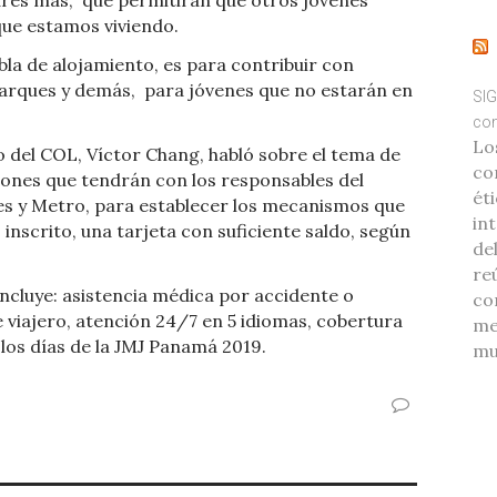
ares más,
que permitirán que otros jóvenes
que estamos viviendo.
la de alojamiento, es para contribuir con
parques y demás,
para jóvenes que no estarán en
SIG
com
Lo
vo del COL, Víctor Chang, habló sobre el tema de
co
iones que tendrán con los responsables del
éti
ses y Metro, para establecer los mecanismos que
int
nscrito, una tarjeta con suficiente saldo, según
de
re
ncluye: asistencia médica por accidente o
co
 viajero, atención 24/7 en 5 idiomas, cobertura
me
los días de la JMJ Panamá 2019.
mu