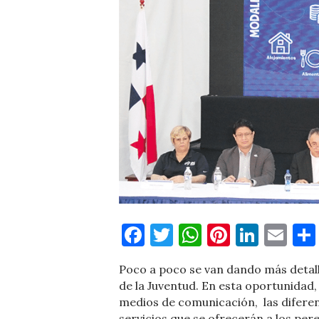
Facebook
Twitter
WhatsApp
Pinteres
Linke
Em
Poco a poco se van dando más detall
de la Juventud. En esta oportunidad
medios de comunicación,
las difer
servicios que se ofrecerán a los per