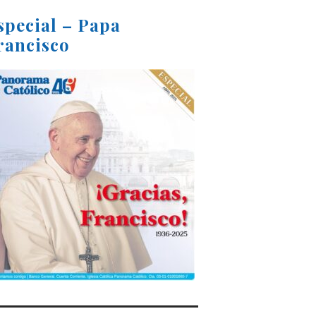
special – Papa
rancisco