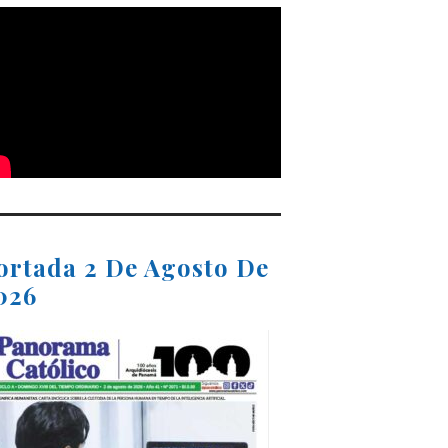
ortada 2 De Agosto De
026