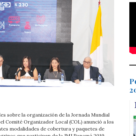
P
2
t
dIn
ail
Compartir
es sobre la organización de la Jornada Mundial
, el Comité Organizador Local (COL) anunció a los
entes modalidades de cobertura y paquetes de
egrinos que participen de la JMJ Panamá 2019.