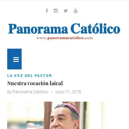
Skip
to
content
Whatsapp
Facebook
Instagram
Twitter
Youtube
MENU
LA VOZ DEL PASTOR
Nuestra vocación laical
By
Panorama Católico
junio 11, 2018