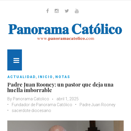
Skip
to
content
Whatsapp
Facebook
Instagram
Twitter
Youtube
MENU
,
,
ACTUALIDAD
INICIO
NOTAS
Padre Juan Rooney: un pastor que deja una
huella imborrable
By
Panorama Catolico
abril 1, 2025
Fundador de Panorama Católico
Padre Juan Rooney
sacerdote diocesano