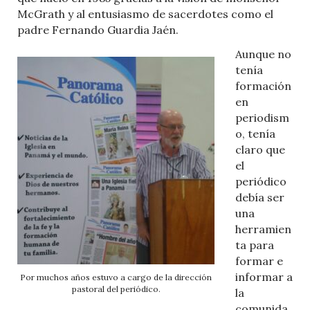
McGrath y al entusiasmo de sacerdotes como el
padre Fernando Guardia Jaén.
Aunque no
tenía
formación
en
periodism
o, tenía
claro que
el
periódico
debía ser
una
herramien
ta para
formar e
informar a
Por muchos años estuvo a cargo de la dirección
pastoral del periódico.
la
comunida