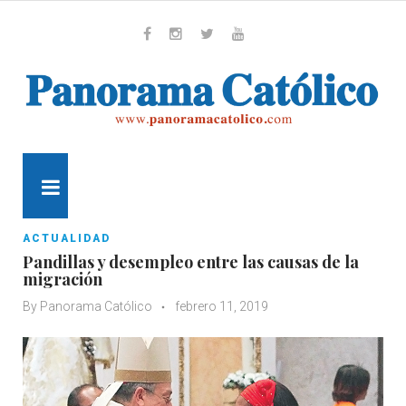
Skip
to
content
Whatsapp
Facebook
Instagram
Twitter
Youtube
MENU
ACTUALIDAD
Pandillas y desempleo entre las causas de la
migración
By
Panorama Católico
febrero 11, 2019