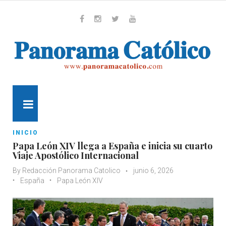
Skip
to
content
Whatsapp
Facebook
Instagram
Twitter
Youtube
MENU
INICIO
Papa León XIV llega a España e inicia su cuarto
Viaje Apostólico Internacional
By
Redacción Panorama Catolico
junio 6, 2026
España
Papa León XIV