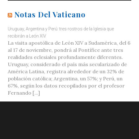
Notas Del Vaticano
Uruguay, Argentina y Perú: tres rostros de la Iglesia que
recibirán a León XIV
La visita apostólica de León XIV a Sudamérica, del 6
al 17 de noviembre, pondrá al Pontífice ante tres
realidades eclesiales profundamente diferentes.
Uruguay, considerado el país más secularizado de
América Latina, registra alrededor de un 32% de
población católica; Argentina, un 57%; y Perú, un
67%, según los datos recopilados por el profesor
Fernando […]