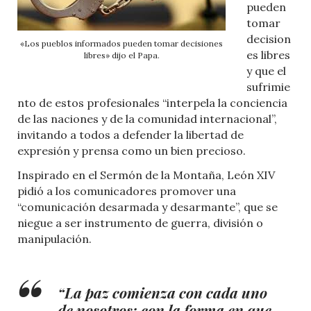
pueden
tomar
decision
«Los pueblos informados pueden tomar decisiones
es libres
libres» dijo el Papa.
y que el
sufrimie
nto de estos profesionales “interpela la conciencia
de las naciones y de la comunidad internacional”,
invitando a todos a defender la libertad de
expresión y prensa como un bien precioso.
Inspirado en el Sermón de la Montaña, León XIV
pidió a los comunicadores promover una
“comunicación desarmada y desarmante”, que se
niegue a ser instrumento de guerra, división o
manipulación.
“La paz comienza con cada uno
de nosotros: con la forma en que