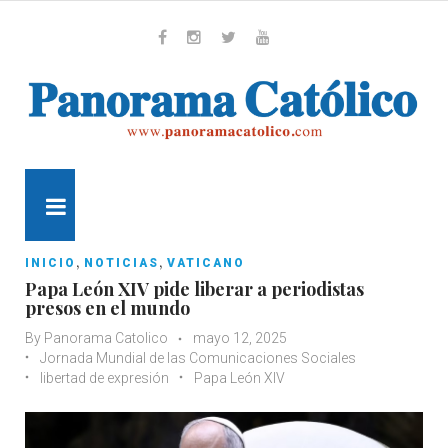
Skip
to
content
Whatsapp
Facebook
Instagram
Twitter
Youtube
MENU
,
,
INICIO
NOTICIAS
VATICANO
Papa León XIV pide liberar a periodistas
presos en el mundo
By
Panorama Catolico
mayo 12, 2025
Jornada Mundial de las Comunicaciones Sociales
libertad de expresión
Papa León XIV