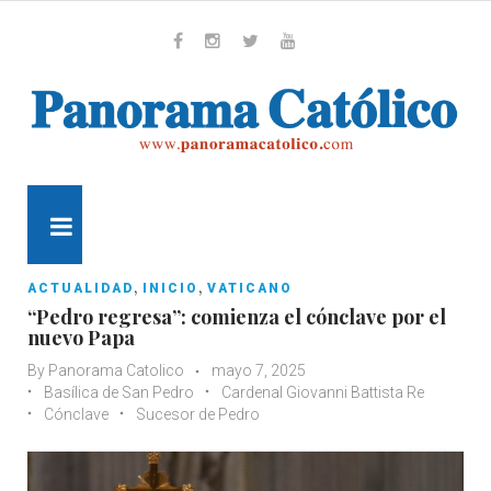
Skip
to
content
Whatsapp
Facebook
Instagram
Twitter
Youtube
MENU
,
,
ACTUALIDAD
INICIO
VATICANO
“Pedro regresa”: comienza el cónclave por el
nuevo Papa
By
Panorama Catolico
mayo 7, 2025
Basílica de San Pedro
Cardenal Giovanni Battista Re
Cónclave
Sucesor de Pedro