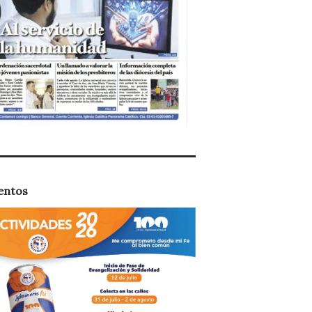
entos