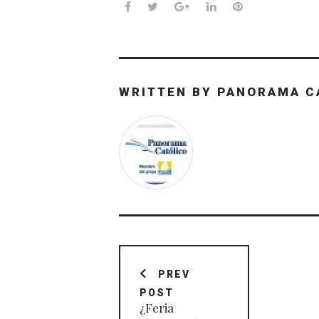
Facebook
Twitter
Google+
LinkedIn
Pinterest
WRITTEN BY
PANORAMA C
Navegación
de
PREV
POST
entradas
¿Feria