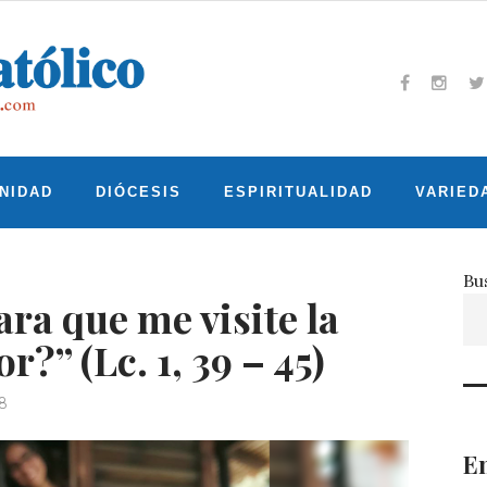
Facebook
Insta
T
NIDAD
DIÓCESIS
ESPIRITUALIDAD
VARIED
Bu
ra que me visite la
?” (Lc. 1, 39 – 45)
8
En