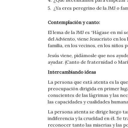
¿Qué necesitamos para empezar a
¿Ya eres peregrino de la JMJ o fam
Contemplación y canto:
El lema de la JMJ es “Hágase en mí se
del Adviento, viene Jesucristo en lo
familia, en los vecinos, en los niños 
Jesús viene, pidámosle que nos ayude
ayudar. (Canto de fraternidad o Mari
Intercambiando ideas
La persona que está atenta es la que
preocupación dirigida en primer lug
conscientes de las lágrimas y las n
las capacidades y cualidades humanas
La persona atenta se dirige luego t
indiferencia y la crueldad en él. Se
reconocer tanto las miserias y las p