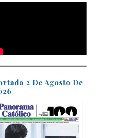
ortada 2 De Agosto De
026