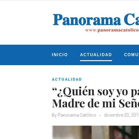
Skip
to
content
INICIO
ACTUALIDAD
COMU
ACTUALIDAD
“¿Quién soy yo pa
Madre de mi Señor
By
Panorama Católico
diciembre 20, 201