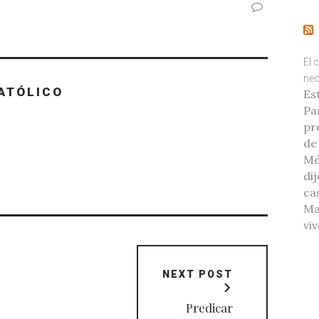
El 
nec
ATÓLICO
Es
Pa
pr
de
Mé
di
ca
Ma
vi
NEXT POST
Predicar