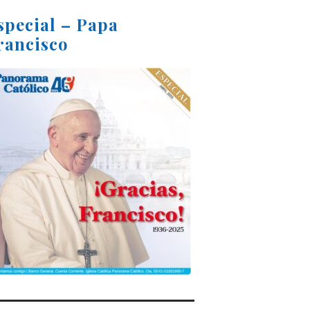
special – Papa
rancisco