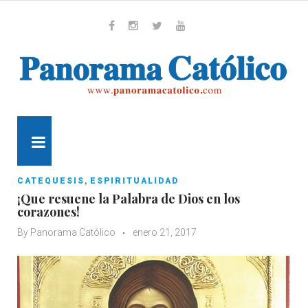
Skip
to
content
Whatsapp
Facebook
Instagram
Twitter
Youtube
MENU
,
CATEQUESIS
ESPIRITUALIDAD
¡Que resuene la Palabra de Dios en los
corazones!
By
Panorama Católico
enero 21, 2017