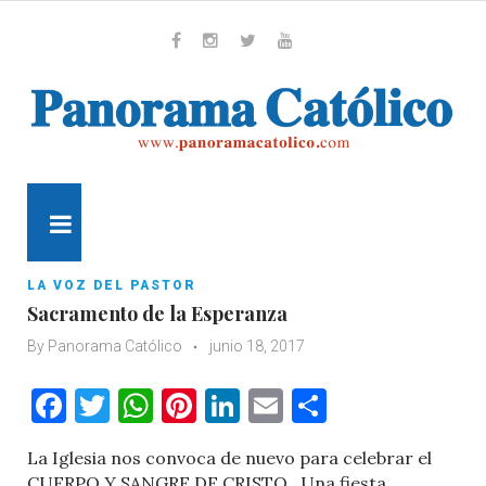
Skip
to
content
Whatsapp
Facebook
Instagram
Twitter
Youtube
MENU
LA VOZ DEL PASTOR
Sacramento de la Esperanza
By
Panorama Católico
junio 18, 2017
Facebook
Twitter
WhatsApp
Pinterest
LinkedIn
Email
Comparti
La Iglesia nos convoca de nuevo para celebrar el
CUERPO Y SANGRE DE CRISTO.. Una fiesta