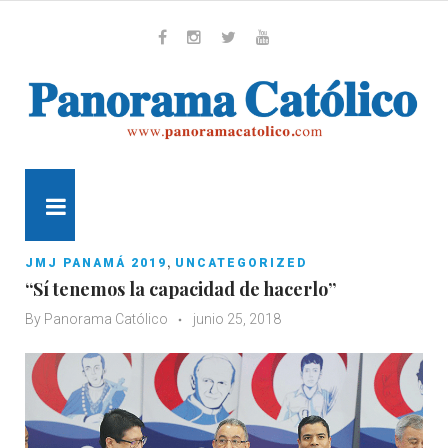
Skip
to
content
Whatsapp
Facebook
Instagram
Twitter
Youtube
MENU
,
JMJ PANAMÁ 2019
UNCATEGORIZED
“Sí tenemos la capacidad de hacerlo”
By
Panorama Católico
junio 25, 2018