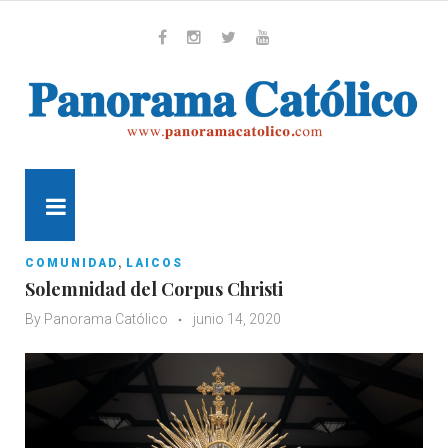
Skip
to
content
Whatsapp
Facebook
Instagram
Twitter
Youtube
MENU
,
COMUNIDAD
LAICOS
Solemnidad del Corpus Christi
By
Panorama Católico
junio 14, 2020