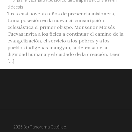
Filipinas: el Vicariato Apostólico de Calapán se convierte en
diócesis
Tras casi noventa años de presencia misionera,
toma posesión en la nueva circunscripción
eclesiástica el primer obispo. Monseñor Moisés
Cuevas invita a los fieles a continuar el camino de la
evangelización, el servicio a los pobres y a los
pueblos indígenas mangyan, la defensa de la
dignidad humana y el cuidado de la creación. Leer
[…]
2026 (c) Panorama Católico.