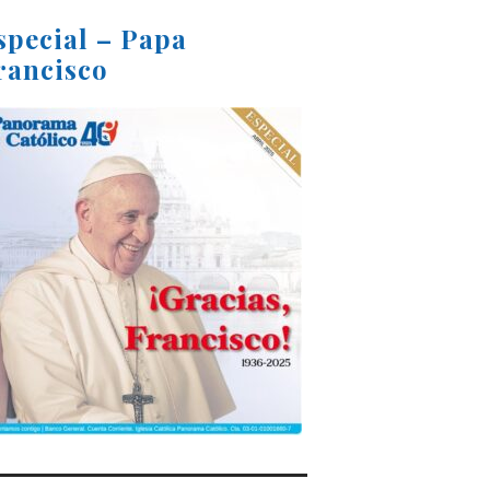
special – Papa
rancisco