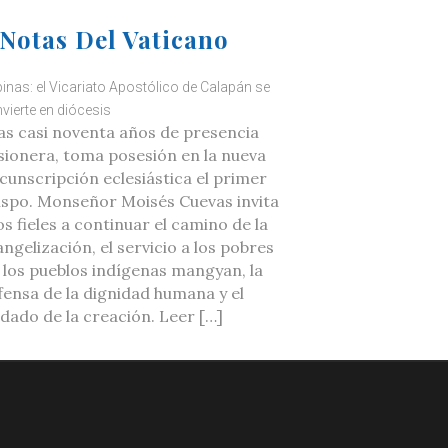
Notas Del Vaticano
ipinas: el Vicariato Apostólico de Calapán se
vierte en diócesis
as casi noventa años de presencia
sionera, toma posesión en la nueva
rcunscripción eclesiástica el primer
ispo. Monseñor Moisés Cuevas invita
os fieles a continuar el camino de la
ngelización, el servicio a los pobres
a los pueblos indígenas mangyan, la
fensa de la dignidad humana y el
idado de la creación. Leer […]