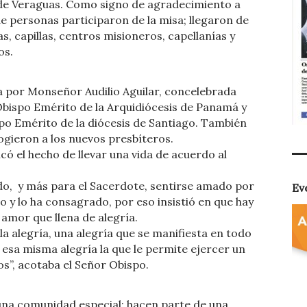
la de Veraguas. Como signo de agradecimiento a
de personas participaron de la misa; llegaron de
s, capillas, centros misioneros, capellanías y
os.
da por Monseñor Audilio Aguilar, concelebrada
ispo Emérito de la Arquidiócesis de Panamá y
 Emérito de la diócesis de Santiago. También
cogieron a los nuevos presbíteros.
có el hecho de llevar una vida de acuerdo al
do, y más para el Sacerdote, sentirse amado por
Ev
ado y lo ha consagrado, por eso insistió en que hay
amor que llena de alegría.
la alegría, una alegría que se manifiesta en todo
s esa misma alegría la que le permite ejercer un
s”, acotaba el Señor Obispo.
una comunidad especial; hacen parte de una