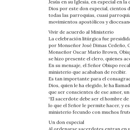
Jesús en su Iglesia, en especial en 
Dios por este don especial, cientos 
todas las parroquias, cuasi parroquia
movimientos apostólicos y diocesan
Vivir de acuerdo al Ministerio
La celebración litúrgica fue presidi
por Monseñor José Dimas Cedeño, Ob
Monseñor Oscar Mario Brown, Obispo
se hizo presente el clero, quienes a
En su mensaje, el Señor Obispo recal
ministerio que acababan de recibir.
Es tan importante para el consagra
Dios, quien le ha elegido, le ha llam
que ser conscientes de ese amor, un 
“El sacerdote debe ser el hombre de 
lo que el Señor le permite hacer, y e
ministerio fecundo con muchos fruto
Un don especial
Al ordenarse sacerdotes entran en 