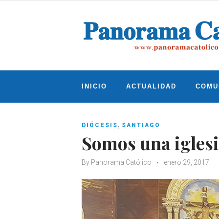
Skip
to
content
INICIO
ACTUALIDAD
COMU
,
DIÓCESIS
SANTIAGO
Somos una iglesia
By
Panorama Católico
enero 29, 2017