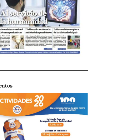
entos