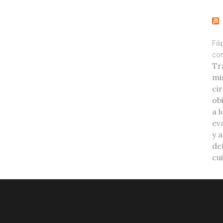
Fil
con
Tr
mi
ci
ob
a l
eva
y 
de
cu