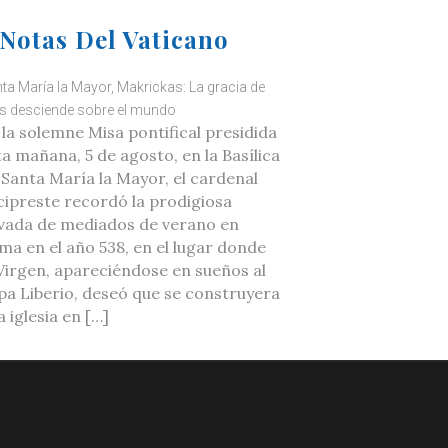
Notas Del Vaticano
ta María la Mayor, Makrickas: La gracia de
s desciende sobre el mundo
 la solemne Misa pontifical presidida
ta mañana, 5 de agosto, en la Basílica
 Santa María la Mayor, el cardenal
cipreste recordó la prodigiosa
vada de mediados de verano en
ma en el año 538, en el lugar donde
 Virgen, apareciéndose en sueños al
pa Liberio, deseó que se construyera
 iglesia en […]