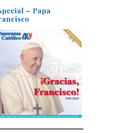
special – Papa
rancisco