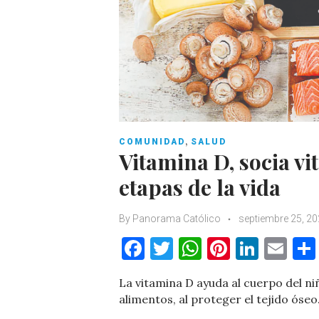
,
COMUNIDAD
SALUD
Vitamina D, socia vi
etapas de la vida
By
Panorama Católico
septiembre 25, 2
F
T
W
Pi
Li
E
a
w
h
nt
n
m
La vitamina D ayuda al cuerpo del niñ
c
it
at
er
k
ai
alimentos, al proteger el tejido óseo
e
te
s
es
e
l