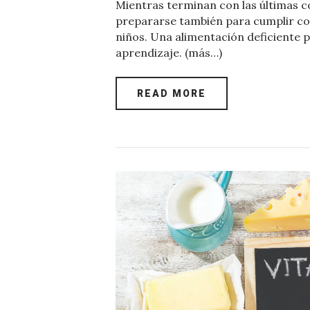
Mientras terminan con las últimas co
c
it
at
er
k
ai
prepararse también para cumplir con
e
te
s
es
e
l
niños. Una alimentación deficiente 
aprendizaje. (más…)
b
r
A
t
dI
o
p
n
READ MORE
o
p
k