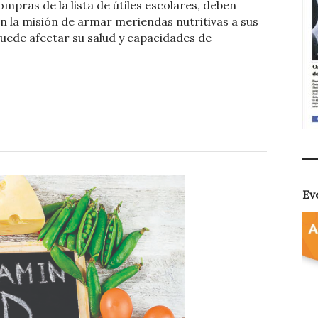
mpras de la lista de útiles escolares, deben
m
 la misión de armar meriendas nutritivas a sus
p
puede afectar su salud y capacidades de
ar
ti
r
Ev