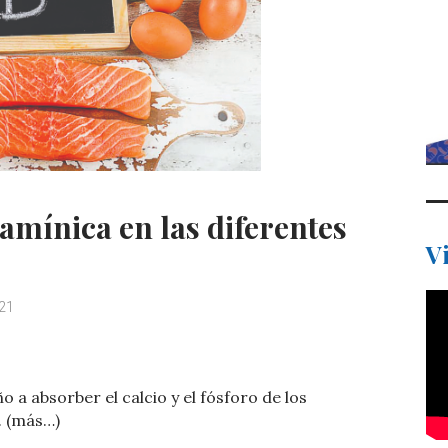
tamínica en las diferentes
V
021
C
o
o a absorber el calcio y el fósforo de los
m
. (más…)
p