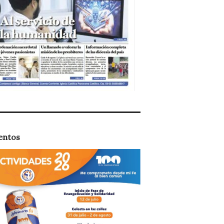
entos