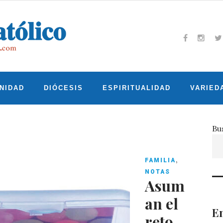
Facebook
Insta
T
NIDAD
DIÓCESIS
ESPIRITUALIDAD
VARIED
Bu
,
FAMILIA
NOTAS
Asum
an el
En
reto