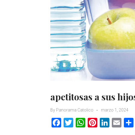
apetitosas a sus hijo
By
Panorama Catolico
marzo 1, 2024
F
T
W
Pi
Li
E
a
w
h
nt
n
m