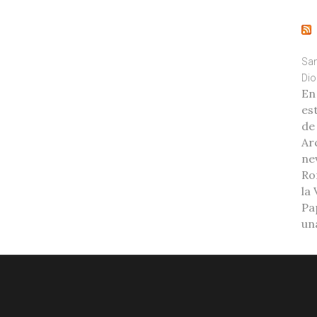
San
Dio
En
es
de
Ar
ne
Ro
la
Pa
una