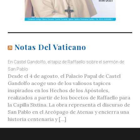
Notas Del Vaticano
En Castel Gandolfo, el tapiz de Raffaello sobre el sermón de
San Pablo
Desde el 4 de agosto, el Palacio Papal de Castel
Gandolfo acoge uno de los valiosos tapices
inspirados en los Hechos de los Apóstoles,
realizados a partir de los bocetos de Raffaello para
la Capilla Sixtina. La obra representa el discurso de
San Pablo en el Areópago de Atenas y encierra una
historia centenaria y […]