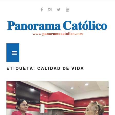
Skip
to
content
Whatsapp
Facebook
Instagram
Twitter
Youtube
MENU
ETIQUETA:
CALIDAD DE VIDA