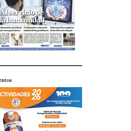
entos