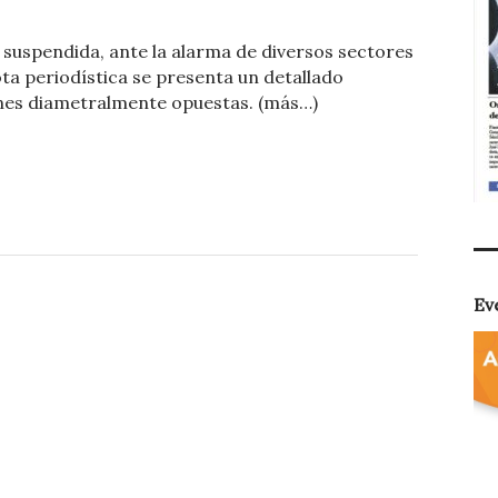
o
 suspendida, ante la alarma de diversos sectores
m
ta periodística se presenta un detallado
p
ones diametralmente opuestas. (más…)
ar
ti
r
Ev