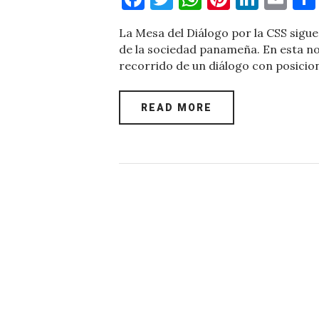
a
w
h
nt
n
m
La Mesa del Diálogo por la CSS sigue
c
it
at
er
k
ai
de la sociedad panameña. En esta no
e
te
s
es
e
l
recorrido de un diálogo con posici
b
r
A
t
dI
o
p
n
READ MORE
o
p
k