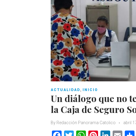
,
ACTUALIDAD
INICIO
Un diálogo que no t
la Caja de Seguro So
By
Redacción Panorama Catolico
abril 1
F
T
W
Pi
Li
E