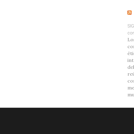
SIG
com
Lo
co
éti
int
de
re
co
me
mu