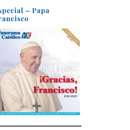
special – Papa
rancisco