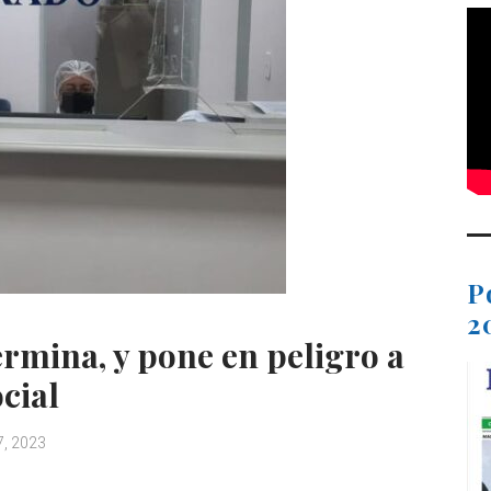
P
2
ermina, y pone en peligro a
cial
7, 2023
C