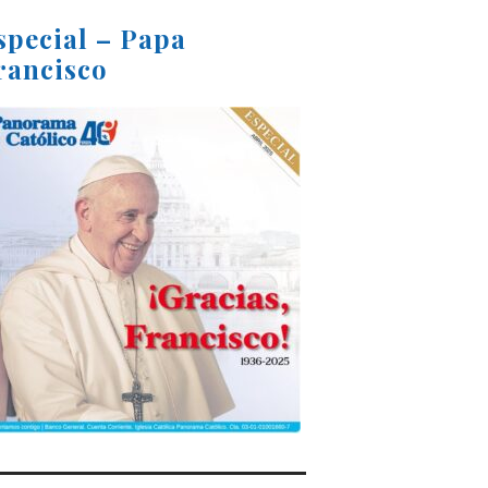
special – Papa
rancisco