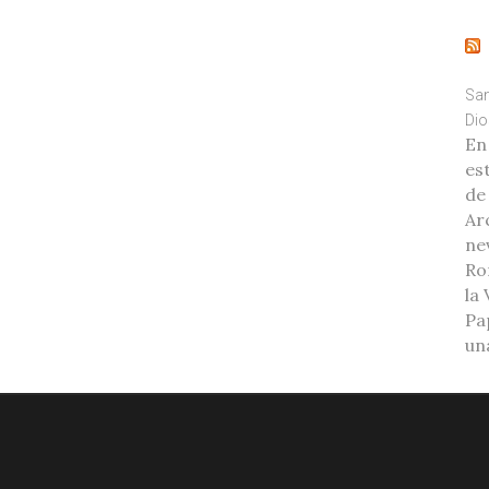
San
Dio
En
es
de
Ar
ne
Ro
la
Pa
una