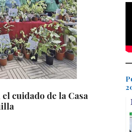
P
2
el cuidado de la Casa
illa
C