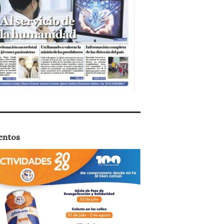
entos