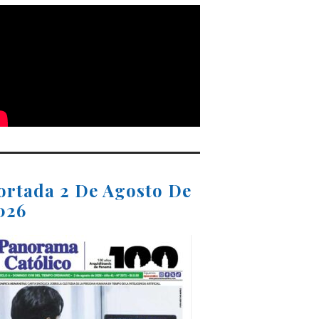
ortada 2 De Agosto De
026