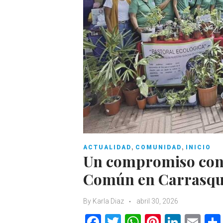
,
,
ACTUALIDAD
COMUNIDAD
INICIO
Un compromiso con 
Común en Carrasqu
By
Karla Diaz
abril 30, 2026
F
T
W
Pi
Li
E