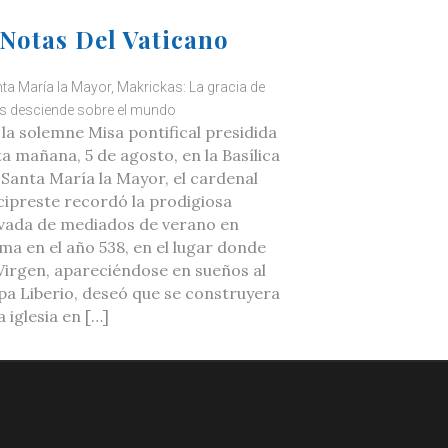
Notas Del Vaticano
ta María la Mayor, Makrickas: La gracia de
s desciende sobre el mundo
 la solemne Misa pontifical presidida
ta mañana, 5 de agosto, en la Basílica
 Santa María la Mayor, el cardenal
cipreste recordó la prodigiosa
vada de mediados de verano en
ma en el año 538, en el lugar donde
 Virgen, apareciéndose en sueños al
pa Liberio, deseó que se construyera
 iglesia en […]