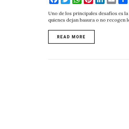
a
w
h
nt
n
m
Uno de los principales desafíos es la
c
it
at
er
k
ai
quienes dejan basura o no recogen 
e
te
s
es
e
l
b
r
A
t
dI
READ MORE
o
p
n
o
p
k