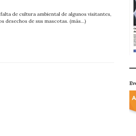
o
 falta de cultura ambiental de algunos visitantes,
m
los desechos de sus mascotas. (más…)
p
ar
ti
r
Ev