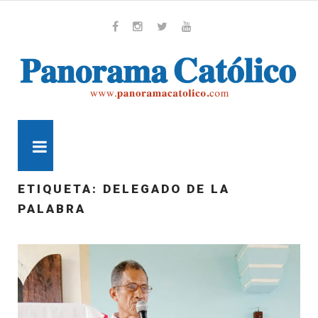
Skip
to
content
Whatsapp
Facebook
Instagram
Twitter
Youtube
MENU
ETIQUETA:
DELEGADO DE LA
PALABRA