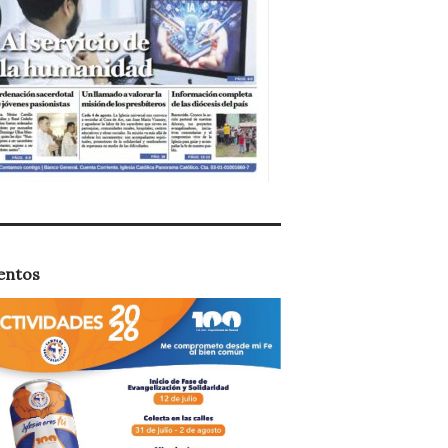
entos