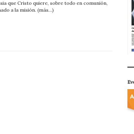
sia que Cristo quiere, sobre todo en comunión,
m
mado a la misión. (más…)
p
ar
ti
r
Ev