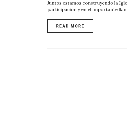
Juntos estamos construyendo la Igle
c
it
at
er
k
ai
participación y en el importante lla
e
te
s
es
e
l
b
r
A
t
dI
READ MORE
o
p
n
o
p
k