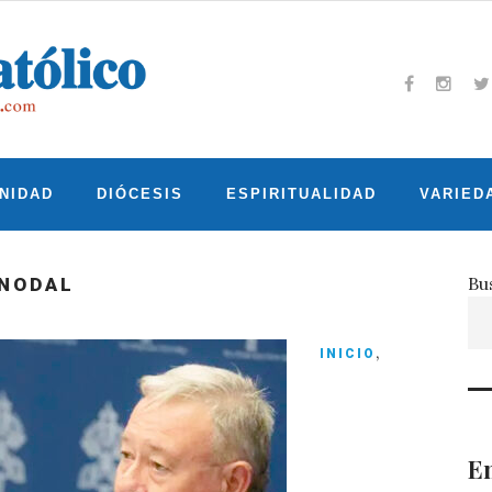
Facebook
Insta
T
NIDAD
DIÓCESIS
ESPIRITUALIDAD
VARIED
Bu
INODAL
,
INICIO
En