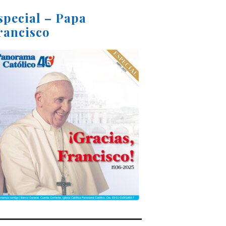
special – Papa
rancisco