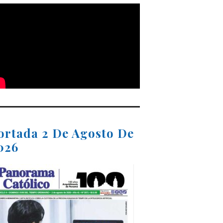
ortada 2 De Agosto De
026