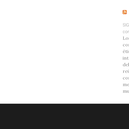
SIG
com
Lo
co
éti
int
de
re
co
me
mu