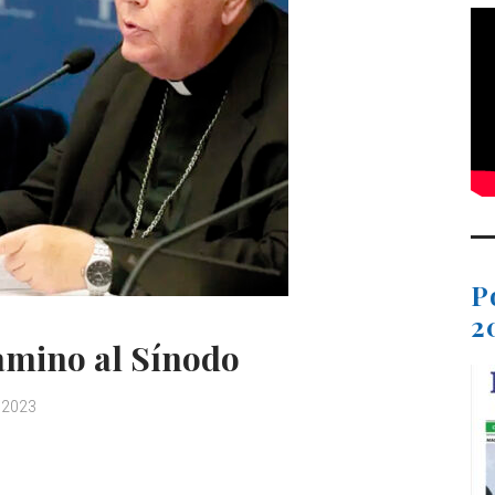
P
2
amino al Sínodo
, 2023
C
o