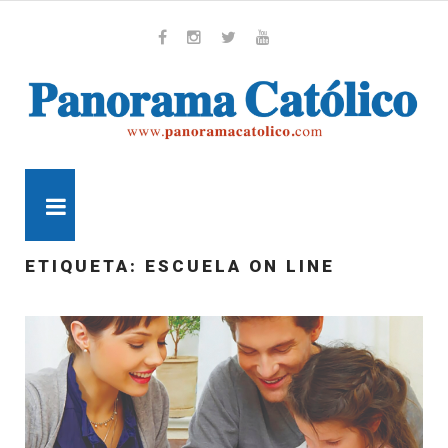
Skip
to
content
Whatsapp
Facebook
Instagram
Twitter
Youtube
MENU
ETIQUETA:
ESCUELA ON LINE